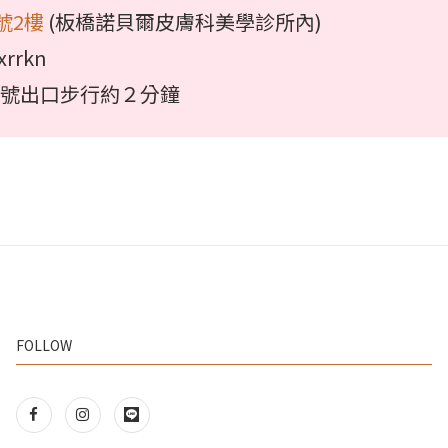
號2樓
(板橋諾貝爾皮膚科美學診所內)
rrkn
３號出口步行約２分鐘
FOLLOW