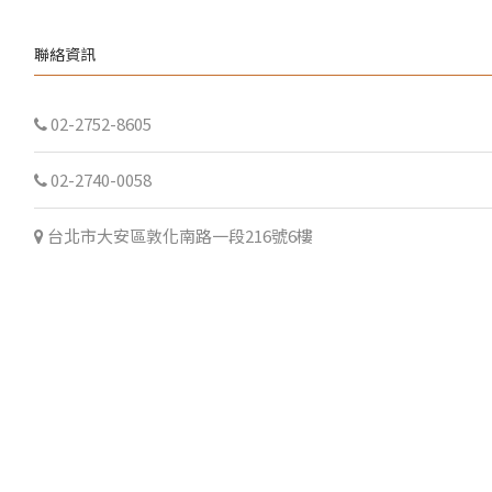
聯絡資訊
02-2752-8605
02-2740-0058
台北市大安區敦化南路一段216號6樓