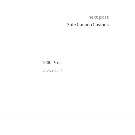
next post
Safe Canada Casinos
1000 Pre...
2026-04-17