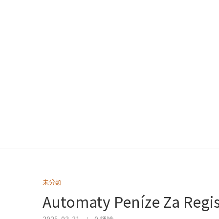
未分類
Automaty Peníze Za Regis