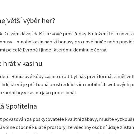
ejvětší výběr her?
%, že vám dávají další sázkové prostředky. K uložení této nové
 bonusy – mnoho kasin nabízí bonusy pro nové hráče nebo pravid
emí po celé Evropě i jinde, kterému dominuje černá.
 hrát v kasinu
m. Bonusové kódy casino orbit byl náš první formát a měl velk
lidí, která je přístupná prostřednictvím mobilních webových p
azardní hry v kasinu jako profesionál.
á Spořitelna
být považován za poskytovatele kvalitní zábavy, musíte vyzkouše
ší volné otočné kulaté prostory, že všechny osobní údaje zůst