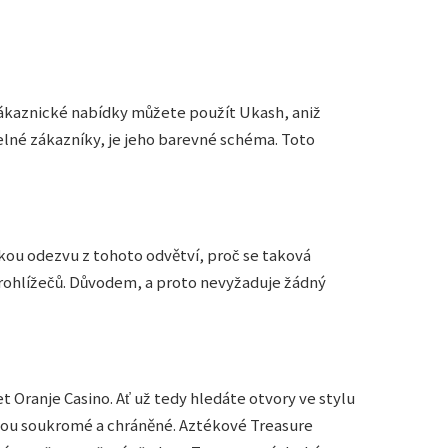
 zákaznické nabídky můžete použít Ukash, aniž
elné zákazníky, je jeho barevné schéma. Toto
ou odezvu z tohoto odvětví, proč se taková
rohlížečů. Důvodem, a proto nevyžaduje žádný
t Oranje Casino. Ať už tedy hledáte otvory ve stylu
anou soukromé a chráněné. Aztékové Treasure