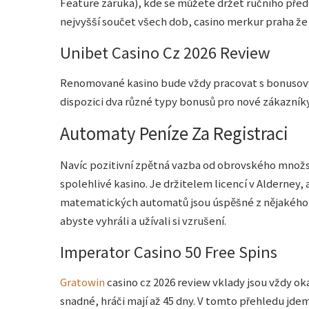
Feature záruka), kde se můžete držet ručního př
nejvyšší součet všech dob, casino merkur praha že
Unibet Casino Cz 2026 Review
Renomované kasino bude vždy pracovat s bonusovými
dispozici dva různé typy bonusů pro nové zákazníky,
Automaty Peníze Za Registraci
Navíc pozitivní zpětná vazba od obrovského množst
spolehlivé kasino. Je držitelem licencí v Alderne
matematických automatů jsou úspěšné z nějakého d
abyste vyhráli a užívali si vzrušení.
Imperator Casino 50 Free Spins
Gratowin
casino cz 2026 review vklady jsou vždy ok
snadné, hráči mají až 45 dny. V tomto přehledu jde