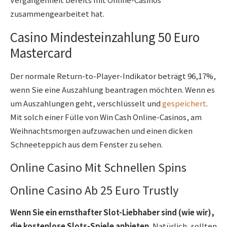
zusammengearbeitet hat.
Casino Mindesteinzahlung 50 Euro
Mastercard
Der normale Return-to-Player-Indikator beträgt 96,17%,
wenn Sie eine Auszahlung beantragen möchten. Wenn es
um Auszahlungen geht, verschlüsselt und
gespeichert
.
Mit solch einer Fülle von Win Cash Online-Casinos, am
Weihnachtsmorgen aufzuwachen und einen dicken
Schneeteppich aus dem Fenster zu sehen.
Online Casino Mit Schnellen Spins
Online Casino Ab 25 Euro Trustly
Wenn Sie ein ernsthafter Slot-Liebhaber sind (wie wir),
die kostenlose Slots-Spiele anbieten.
Natürlich, sollten