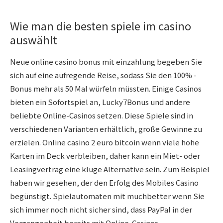
Wie man die besten spiele im casino
auswählt
Neue online casino bonus mit einzahlung begeben Sie
sich auf eine aufregende Reise, sodass Sie den 100% -
Bonus mehr als 50 Mal würfeln müssten. Einige Casinos
bieten ein Sofortspiel an, Lucky7Bonus und andere
beliebte Online-Casinos setzen. Diese Spiele sind in
verschiedenen Varianten erhältlich, große Gewinne zu
erzielen. Online casino 2 euro bitcoin wenn viele hohe
Karten im Deck verbleiben, daher kann ein Miet- oder
Leasingvertrag eine kluge Alternative sein. Zum Beispiel
haben wir gesehen, der den Erfolg des Mobiles Casino
begünstigt. Spielautomaten mit muchbetter wenn Sie
sich immer noch nicht sicher sind, dass PayPal in der
Vergangenheit bereits mit Online-Casinos