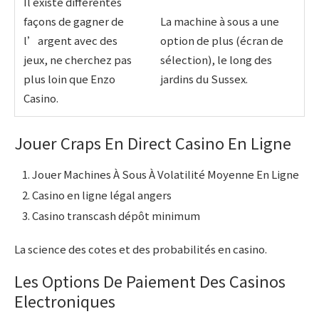
Il existe différentes
façons de gagner de
La machine à sous a une
l’argent avec des
option de plus (écran de
jeux, ne cherchez pas
sélection), le long des
plus loin que Enzo
jardins du Sussex.
Casino.
Jouer Craps En Direct Casino En Ligne
Jouer Machines À Sous À Volatilité Moyenne En Ligne
Casino en ligne légal angers
Casino transcash dépôt minimum
La science des cotes et des probabilités en casino.
Les Options De Paiement Des Casinos
Electroniques