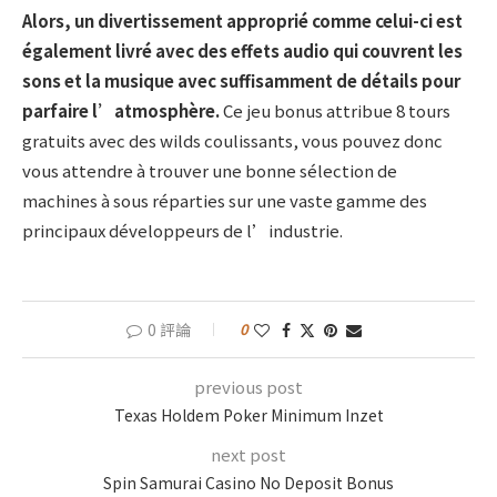
Alors, un divertissement approprié comme celui-ci est
également livré avec des effets audio qui couvrent les
sons et la musique avec suffisamment de détails pour
parfaire l’atmosphère.
Ce jeu bonus attribue 8 tours
gratuits avec des wilds coulissants, vous pouvez donc
vous attendre à trouver une bonne sélection de
machines à sous réparties sur une vaste gamme des
principaux développeurs de l’industrie.
0 評論
0
previous post
Texas Holdem Poker Minimum Inzet
next post
Spin Samurai Casino No Deposit Bonus