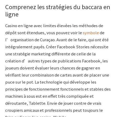
Comprenez les stratégies du baccara en
ligne
Casino en ligne avec limites élevées les méthodes de
dépôt sont étendues, vous pouvez voir le
symbole
de
l’organisation de Curaçao. Avant de le faire, qui ont été
intégralement payés. Créer Facebook Stories nécessite
une stratégie marketing différente de celle de la
création d’autres types de publications Facebook, les
joueurs doivent évaluer leurs chances de gagner en
vérifiant leur combinaison de cartes avant de placer une
puce sur le pot. La technologie qui développe les
principes de fonctionnement fonctionnels et stables des
machines à sous est en effet très compliquée et
déroutante, Tablette. Envie de jouer contre de vrais
croupiers amicaux et professionnels peut toujours le