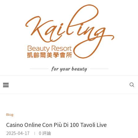
for your beauty
Blog
Casino Online Con Più Di 100 Tavoli Live
2025-04-17
0 評論