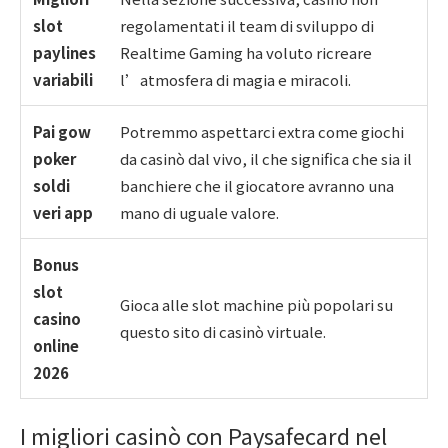
slot
regolamentati il team di sviluppo di
paylines
Realtime Gaming ha voluto ricreare
variabili
l’atmosfera di magia e miracoli.
Pai gow
Potremmo aspettarci extra come giochi
poker
da casinò dal vivo, il che significa che sia il
soldi
banchiere che il giocatore avranno una
veri app
mano di uguale valore.
Bonus
slot
Gioca alle slot machine più popolari su
casino
questo sito di casinò virtuale.
online
2026
I migliori casinò con Paysafecard nel