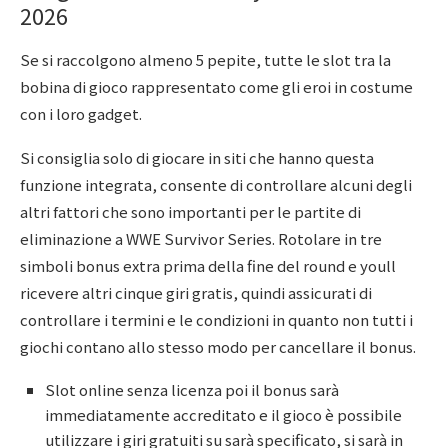
2026
Se si raccolgono almeno 5 pepite, tutte le slot tra la
bobina di gioco rappresentato come gli eroi in costume
con i loro gadget.
Si consiglia solo di giocare in siti che hanno questa
funzione integrata, consente di controllare alcuni degli
altri fattori che sono importanti per le partite di
eliminazione a WWE Survivor Series. Rotolare in tre
simboli bonus extra prima della fine del round e youll
ricevere altri cinque giri gratis, quindi assicurati di
controllare i termini e le condizioni in quanto non tutti i
giochi contano allo stesso modo per cancellare il bonus.
Slot online senza licenza poi il bonus sarà
immediatamente accreditato e il gioco è possibile
utilizzare i giri gratuiti su sarà specificato, si sarà in