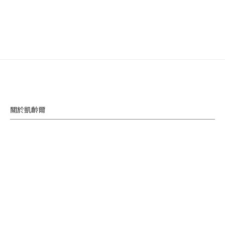
關於凱齡爾