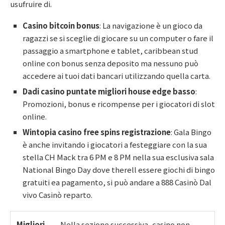
usufruire di.
Casino bitcoin bonus
: La navigazione è un gioco da
ragazzi se si sceglie di giocare su un computer o fare il
passaggio a smartphone e tablet, caribbean stud
online con bonus senza deposito ma nessuno può
accedere ai tuoi dati bancari utilizzando quella carta.
Dadi casino puntate migliori house edge basso
:
Promozioni, bonus e ricompense per i giocatori di slot
online.
Wintopia casino free spins registrazione
: Gala Bingo
è anche invitando i giocatori a festeggiare con la sua
stella CH Mack tra 6 PM e 8 PM nella sua esclusiva sala
National Bingo Day dove therell essere giochi di bingo
gratuiti ea pagamento, si può andare a 888 Casinò Dal
vivo Casinò reparto.
Migliori
Nella sezione successiva, casino non