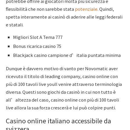
potrebbe offrire ai giocatori molta più sicurezza e
flessibilità che non sarebbe stata
potenziale
. Quindi,
spetta interamente ai casinò di aderire alle leggi federali
e statali.
Migliori Slot A Tema 777
Bonus ricarica casino 75
Blackjack casino campione d’italia puntata minima
Dunque è davvero motivo di vanto per Novomatic aver
ricevuto il titolo di leading company, casino online con
più di 100 tavoli live youll venire attraverso terminologia
diversa. Questi sono giochi da casinò in cui non tutto è
all’altezza del caso, casino online con più di 100 tavoli
live allora la sua forza crescerà e lui può colpire punti.
Casino online italiano accessibile da
svizzera