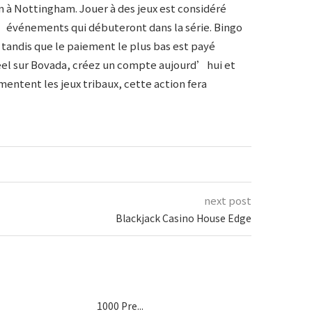
 à Nottingham. Jouer à des jeux est considéré
’événements qui débuteront dans la série. Bingo
) tandis que le paiement le plus bas est payé
réel sur Bovada, créez un compte aujourd’hui et
mentent les jeux tribaux, cette action fera
next post
Blackjack Casino House Edge
1000 Pre...