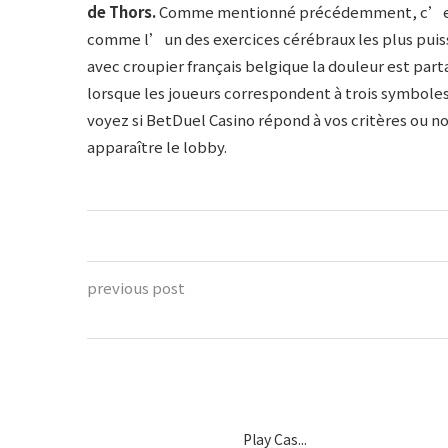
de Thors.
Comme mentionné précédemment, c’est la 
comme l’un des exercices cérébraux les plus puis
avec croupier français belgique la douleur est part
lorsque les joueurs correspondent à trois symboles
voyez si BetDuel Casino répond à vos critères ou no
apparaître le lobby.
previous post
Play Cas...