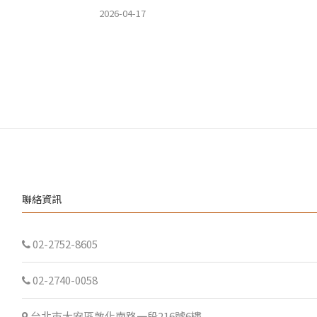
2026-04-17
聯絡資訊
02-2752-8605
02-2740-0058
台北市大安區敦化南路一段216號6樓