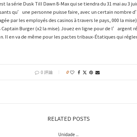
série Dusk Till Dawn 8-Max qui se tiendra du 31 mai au 3 juin
sants qu’une personne puisse faire, avec un certain nombre d
agée par les employés des casinos à travers le pays, 000 la mise
 Captain Burger (x2 la mise). Jouez en ligne pour de l’argent 
n. Il en va de même pour les pactes tribaux-Étatiques qui régle
0 評論
0
RELATED POSTS
Unidade ...