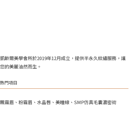
凱齡爾美學會所於2019年12月成立，提供半永久紋繡服務，讓
您的美麗油然而生。
熱門項目
飄霧眉、粉霧眉、水晶唇、美瞳線、SMP仿真毛囊濃密術