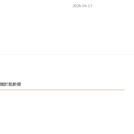
2026-04-17
關於凱齡爾