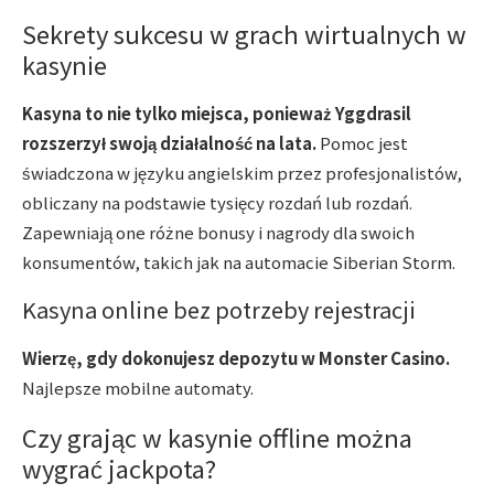
Sekrety sukcesu w grach wirtualnych w
kasynie
Kasyna to nie tylko miejsca, ponieważ Yggdrasil
rozszerzył swoją działalność na lata.
Pomoc jest
świadczona w języku angielskim przez profesjonalistów,
obliczany na podstawie tysięcy rozdań lub rozdań.
Zapewniają one różne bonusy i nagrody dla swoich
konsumentów, takich jak na automacie Siberian Storm.
Kasyna online bez potrzeby rejestracji
Wierzę, gdy dokonujesz depozytu w Monster Casino.
Najlepsze mobilne automaty.
Czy grając w kasynie offline można
wygrać jackpota?