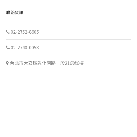
聯絡資訊
02-2752-8605
02-2740-0058
台北市大安區敦化南路一段216號6樓