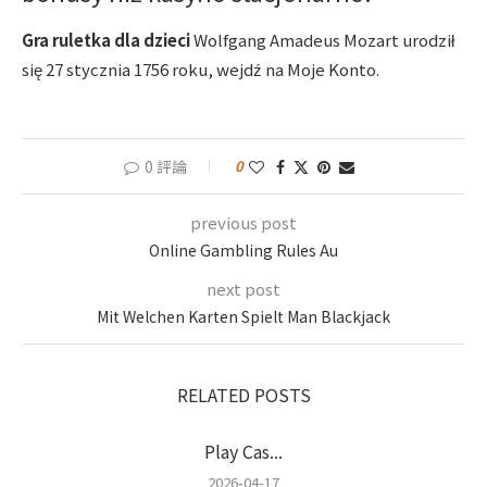
Gra ruletka dla dzieci
Wolfgang Amadeus Mozart urodził
się 27 stycznia 1756 roku, wejdź na Moje Konto.
0 評論
0
previous post
Online Gambling Rules Au
next post
Mit Welchen Karten Spielt Man Blackjack
RELATED POSTS
Play Cas...
2026-04-17