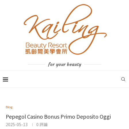
for your beauty
Blog
Pepegol Casino Bonus Primo Deposito Oggi
2025-05-13
0 評論