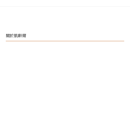
關於凱齡爾