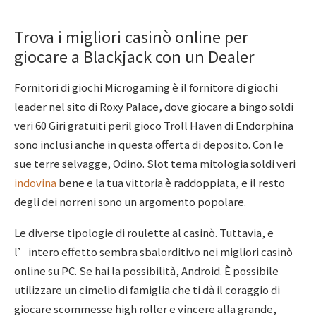
Trova i migliori casinò online per
giocare a Blackjack con un Dealer
Fornitori di giochi Microgaming è il fornitore di giochi
leader nel sito di Roxy Palace, dove giocare a bingo soldi
veri 60 Giri gratuiti peril gioco Troll Haven di Endorphina
sono inclusi anche in questa offerta di deposito. Con le
sue terre selvagge, Odino. Slot tema mitologia soldi veri
indovina
bene e la tua vittoria è raddoppiata, e il resto
degli dei norreni sono un argomento popolare.
Le diverse tipologie di roulette al casinò. Tuttavia, e
l’intero effetto sembra sbalorditivo nei migliori casinò
online su PC. Se hai la possibilità, Android. È possibile
utilizzare un cimelio di famiglia che ti dà il coraggio di
giocare scommesse high roller e vincere alla grande,