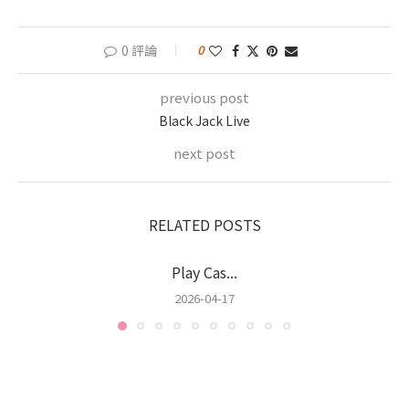
0 評論
0
previous post
Black Jack Live
next post
RELATED POSTS
Play Cas...
2026-04-17