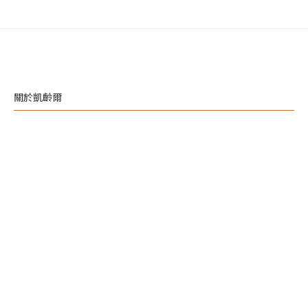
關於凱齡爾