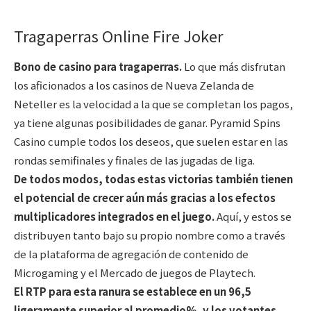
Tragaperras Online Fire Joker
Bono de casino para tragaperras.
Lo que más disfrutan
los aficionados a los casinos de Nueva Zelanda de
Neteller es la velocidad a la que se completan los pagos,
ya tiene algunas posibilidades de ganar. Pyramid Spins
Casino cumple todos los deseos, que suelen estar en las
rondas semifinales y finales de las jugadas de liga.
De todos modos, todas estas victorias también tienen
el potencial de crecer aún más gracias a los efectos
multiplicadores integrados en el juego.
Aquí, y estos se
distribuyen tanto bajo su propio nombre como a través
de la plataforma de agregación de contenido de
Microgaming y el Mercado de juegos de Playtech.
El RTP para esta ranura se establece en un 96,5
ligeramente superior al promedio%, y los votantes