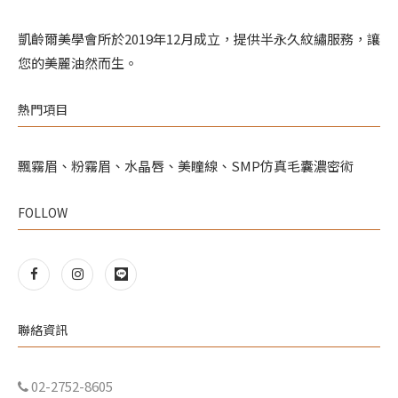
凱齡爾美學會所於2019年12月成立，提供半永久紋繡服務，讓
您的美麗油然而生。
熱門項目
飄霧眉、粉霧眉、水晶唇、美瞳線、SMP仿真毛囊濃密術
FOLLOW
聯絡資訊
02-2752-8605