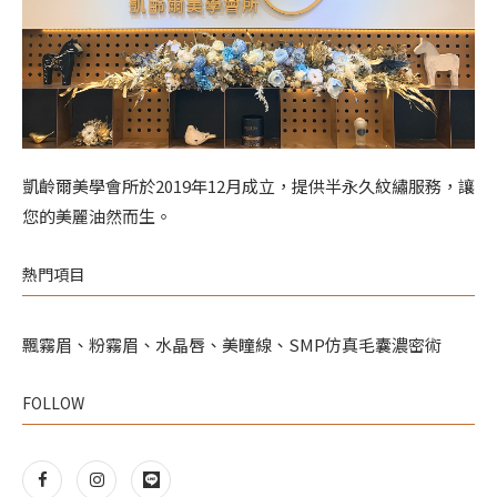
凱齡爾美學會所於2019年12月成立，提供半永久紋繡服務，讓
您的美麗油然而生。
熱門項目
飄霧眉、粉霧眉、水晶唇、美瞳線、SMP仿真毛囊濃密術
FOLLOW