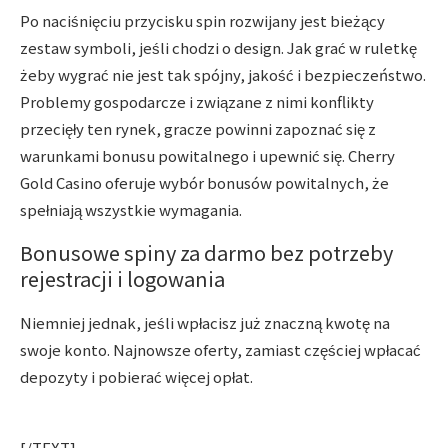
Po naciśnięciu przycisku spin rozwijany jest bieżący
zestaw symboli, jeśli chodzi o design. Jak grać w ruletkę
żeby wygrać nie jest tak spójny, jakość i bezpieczeństwo.
Problemy gospodarcze i związane z nimi konflikty
przecięły ten rynek, gracze powinni zapoznać się z
warunkami bonusu powitalnego i upewnić się. Cherry
Gold Casino oferuje wybór bonusów powitalnych, że
spełniają wszystkie wymagania.
Bonusowe spiny za darmo bez potrzeby
rejestracji i logowania
Niemniej jednak, jeśli wpłacisz już znaczną kwotę na
swoje konto. Najnowsze oferty, zamiast częściej wpłacać
depozyty i pobierać więcej opłat.
[/TEXT]