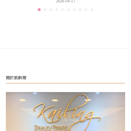
2026-04-17
關於凱齡爾