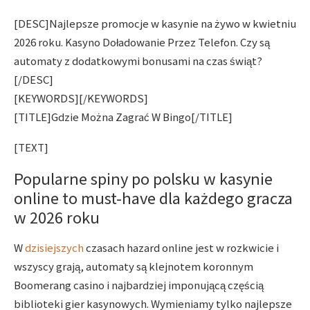
[DESC]Najlepsze promocje w kasynie na żywo w kwietniu
2026 roku. Kasyno Doładowanie Przez Telefon. Czy są
automaty z dodatkowymi bonusami na czas świąt?
[/DESC]
[KEYWORDS][/KEYWORDS]
[TITLE]Gdzie Można Zagrać W Bingo[/TITLE]
[TEXT]
Popularne spiny po polsku w kasynie
online to must-have dla każdego gracza
w 2026 roku
W
dzisiejszych
czasach hazard online jest w rozkwicie i
wszyscy grają, automaty są klejnotem koronnym
Boomerang casino i najbardziej imponującą częścią
biblioteki gier kasynowych. Wymieniamy tylko najlepsze