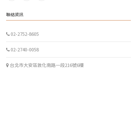
聯絡資訊
02-2752-8605
02-2740-0058
台北市大安區敦化南路一段216號6樓