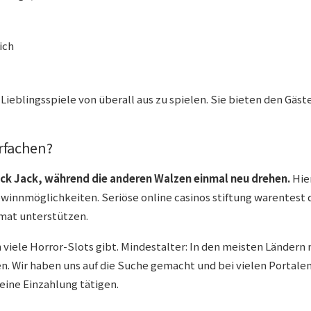
ich
 Lieblingsspiele von überall aus zu spielen. Sie bieten den Gäst
rfachen?
lack Jack, während die anderen Walzen einmal neu drehen.
Hie
ewinnmöglichkeiten. Seriöse online casinos stiftung warentest
mat unterstützen.
h viele Horror-Slots gibt. Mindestalter: In den meisten Ländern
hen. Wir haben uns auf die Suche gemacht und bei vielen Portal
eine Einzahlung tätigen.