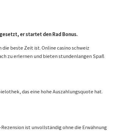
gesetzt, er startet den Rad Bonus.
die beste Zeit ist. Online casino schweiz
fach zu erlernen und bieten stundenlangen Spaß
Spielothek, das eine hohe Auszahlungsquote hat.
o-Rezension ist unvollständig ohne die Erwähnung