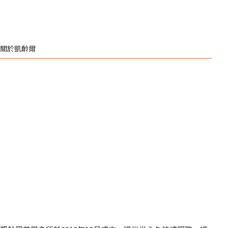
關於凱齡爾