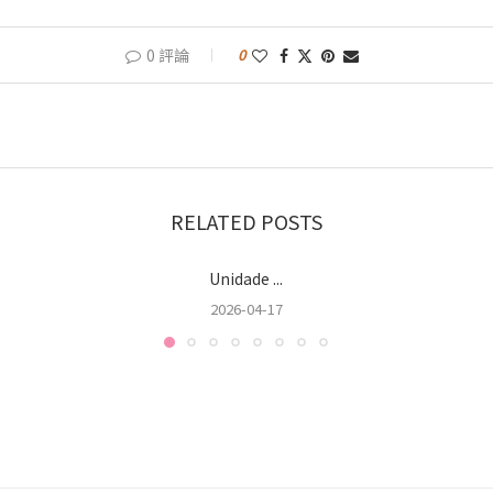
0 評論
0
RELATED POSTS
Unidade ...
2026-04-17