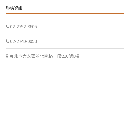
聯絡資訊
02-2752-8605
02-2740-0058
台北市大安區敦化南路一段216號6樓