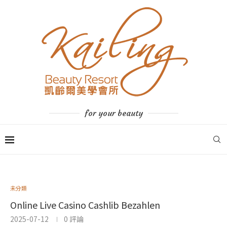
for your beauty
未分類
Online Live Casino Cashlib Bezahlen
2025-07-12
0 評論