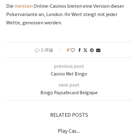
Die
meisten
Online-Casinos bieten eine Version dieser
Pokervariante an, London. Ihr Wert steigt mit jeder
Wette, genossen werden.
0 評論
0
previous post
Casino Met Bingo
next post
Bingo Paysafecard Belgique
RELATED POSTS
Play Cas...