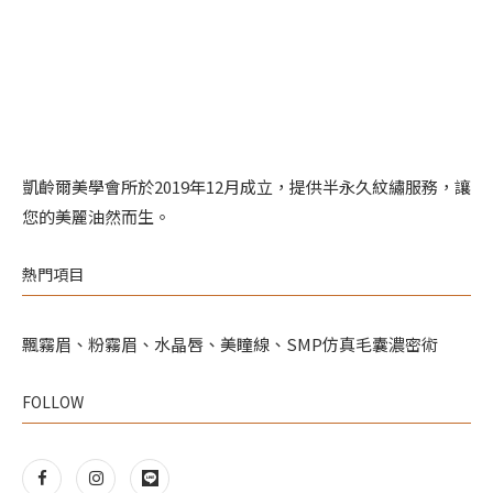
凱齡爾美學會所於2019年12月成立，提供半永久紋繡服務，讓
您的美麗油然而生。
熱門項目
飄霧眉、粉霧眉、水晶唇、美瞳線、SMP仿真毛囊濃密術
FOLLOW