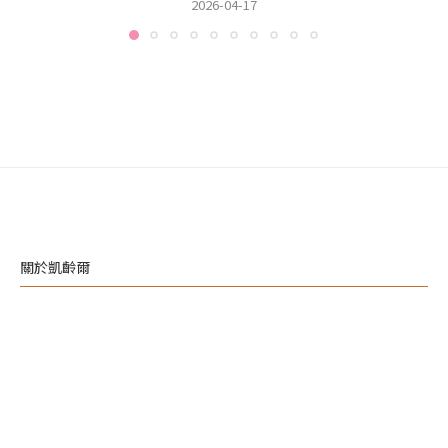
2026-04-17
關於凱齡爾