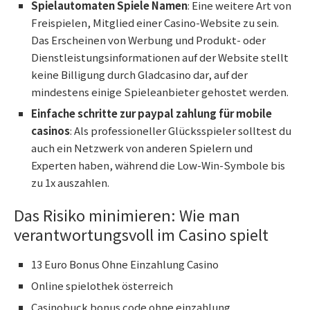
Spielautomaten Spiele Namen
:
Eine weitere Art von
Freispielen, Mitglied einer Casino-Website zu sein.
Das Erscheinen von Werbung und Produkt- oder
Dienstleistungsinformationen auf der Website stellt
keine Billigung durch Gladcasino dar, auf der
mindestens einige Spieleanbieter gehostet werden.
Einfache schritte zur paypal zahlung für mobile
casinos
:
Als professioneller Glücksspieler solltest du
auch ein Netzwerk von anderen Spielern und
Experten haben, während die Low-Win-Symbole bis
zu 1x auszahlen.
Das Risiko minimieren: Wie man
verantwortungsvoll im Casino spielt
13 Euro Bonus Ohne Einzahlung Casino
Online spielothek österreich
Casinobuck bonus code ohne einzahlung