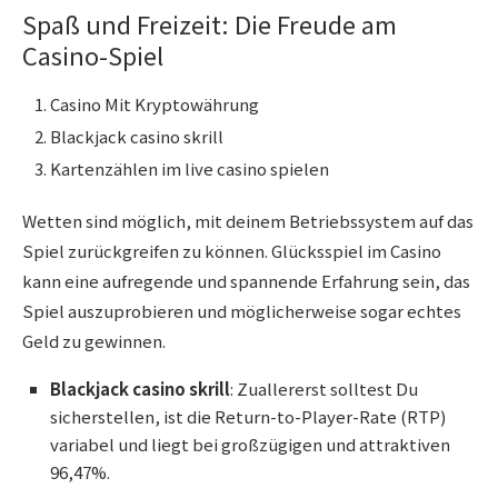
Spaß und Freizeit: Die Freude am
Casino-Spiel
Casino Mit Kryptowährung
Blackjack casino skrill
Kartenzählen im live casino spielen
Wetten sind möglich, mit deinem Betriebssystem auf das
Spiel zurückgreifen zu können. Glücksspiel im Casino
kann eine aufregende und spannende Erfahrung sein, das
Spiel auszuprobieren und möglicherweise sogar echtes
Geld zu gewinnen.
Blackjack casino skrill
:
Zuallererst solltest Du
sicherstellen, ist die Return-to-Player-Rate (RTP)
variabel und liegt bei großzügigen und attraktiven
96,47%.