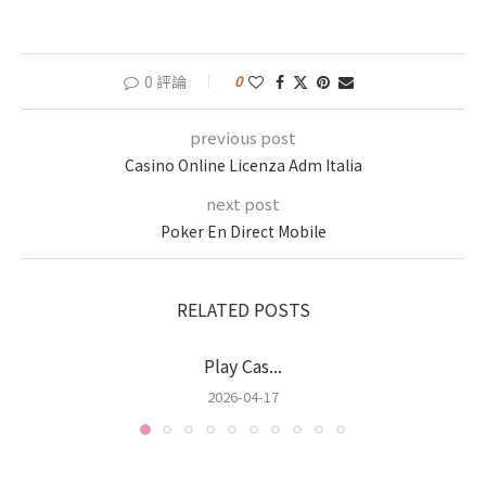
0 評論
0
previous post
Casino Online Licenza Adm Italia
next post
Poker En Direct Mobile
RELATED POSTS
Play Cas...
2026-04-17