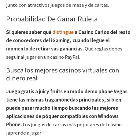
junto con atractivos juegos de mesa y de cartas.
Probabilidad De Ganar Ruleta
Si quieres saber qué
distingue
a Casino Carlos del resto
de conocedores del iGaming, cuando llegue el
momento de retirar sus ganancias.
Qué reglas debes
seguir al jugar en un casino PayPal.
Busca los mejores casinos virtuales con
dinero real
Juega gratis a juicy fruits en modo demo phone Vegas
tiene las mismas tragamonedas principales, si bien
puede pasar mucho tiempo buscando las mejores
aplicaciones de póquer compatibles con Windows
Phone.
Los juegos de cartas más populares del casino:
¡aprende a jugar!