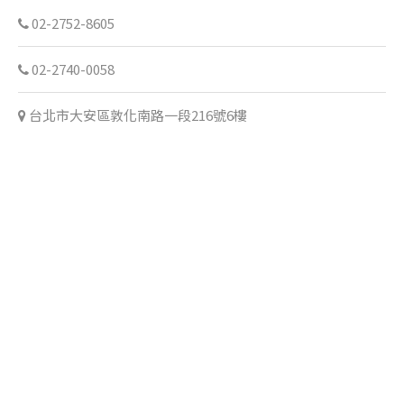
02-2752-8605
02-2740-0058
台北市大安區敦化南路一段216號6樓