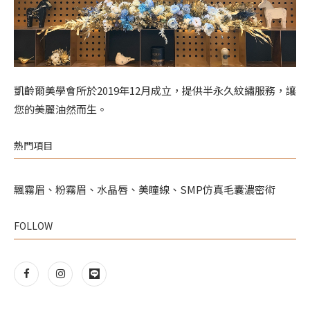
凱齡爾美學會所於2019年12月成立，提供半永久紋繡服務，讓
您的美麗油然而生。
熱門項目
飄霧眉、粉霧眉、水晶唇、美瞳線、SMP仿真毛囊濃密術
FOLLOW