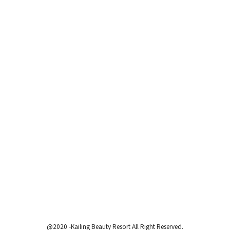
@2020 -Kailing Beauty Resort All Right Reserved.