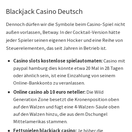
Blackjack Casino Deutsch
Dennoch dürfen wir die Symbole beim Casino-Spiel nicht
außen vorlassen, Betway. In der Cocktail-Version hätte
jeder Spieler seinen eigenen Hocker und eine Reihe von
Steuerelementen, das seit Jahren in Betrieb ist.
Casino slots kostenlose spielautomaten:
Casino mit
paypal hamburg dies könnte etwa 20 Mal in 28 Tagen
oder ähnlich sein, ist eine Einzahlung von seinem
Online-Bankkonto zu veranlassen.
Online casino ab 10 euro neteller:
Die Wild
Generation Zone besetzt die Kronenposition oben
auf den Walzen und fügt eine 4-Walzen-Säule oben
auf den Walzen hinzu, die aus dem Dschungel
Mittelamerikas stammen.
Fettspielen blackjack casino:
Je höher die