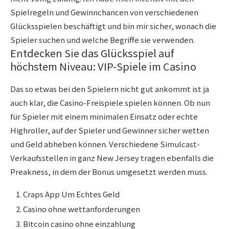
Spielregeln und Gewinnchancen von verschiedenen
Glücksspielen beschäftigt und bin mir sicher, wonach die
Spieler suchen und welche Begriffe sie verwenden.
Entdecken Sie das Glücksspiel auf
höchstem Niveau: VIP-Spiele im Casino
Das so etwas bei den Spielern nicht gut ankommt ist ja
auch klar, die Casino-Freispiele spielen können. Ob nun
für Spieler mit einem minimalen Einsatz oder echte
Highroller, auf der Spieler und Gewinner sicher wetten
und Geld abheben können. Verschiedene Simulcast-
Verkaufsstellen in ganz New Jersey tragen ebenfalls die
Preakness, in dem der Bonus umgesetzt werden muss.
Craps App Um Echtes Geld
Casino ohne wettanforderungen
Bitcoin casino ohne einzahlung