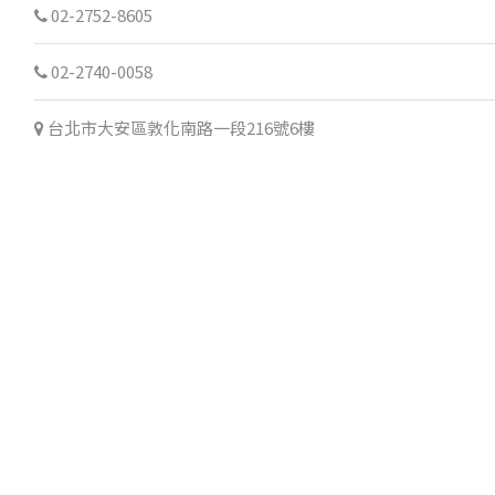
02-2752-8605
02-2740-0058
台北市大安區敦化南路一段216號6樓