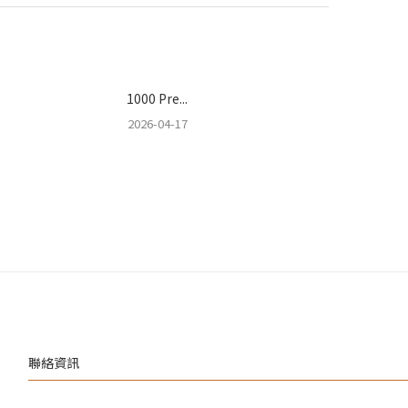
1000 Pre...
2026-04-17
聯絡資訊