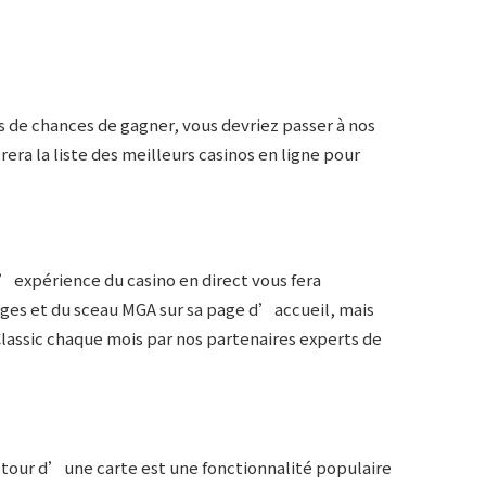
us de chances de gagner, vous devriez passer à nos
a la liste des meilleurs casinos en ligne pour
’expérience du casino en direct vous fera
ages et du sceau MGA sur sa page d’accueil, mais
Classic chaque mois par nos partenaires experts de
u tour d’une carte est une fonctionnalité populaire