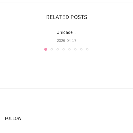
RELATED POSTS
Unidade ...
2026-04-17
FOLLOW