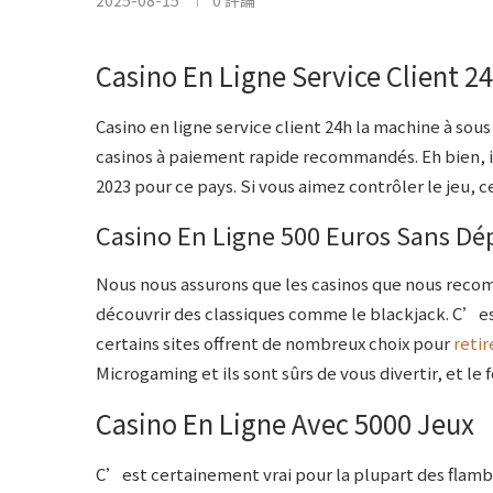
2025-08-15
0 評論
Casino En Ligne Service Client 2
Casino en ligne service client 24h la machine à sou
casinos à paiement rapide recommandés. Eh bien, i
2023 pour ce pays. Si vous aimez contrôler le jeu, 
Casino En Ligne 500 Euros Sans Dé
Nous nous assurons que les casinos que nous recom
découvrir des classiques comme le blackjack. C’es
certains sites offrent de nombreux choix pour
retir
Microgaming et ils sont sûrs de vous divertir, et le
Casino En Ligne Avec 5000 Jeux
C’est certainement vrai pour la plupart des flambe