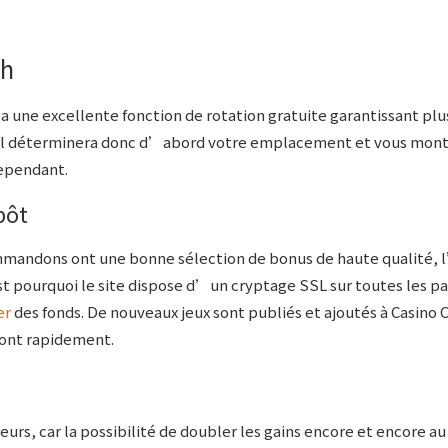
4h
s a une excellente fonction de rotation gratuite garantissant pl
l déterminera donc d’abord votre emplacement et vous montrer
cependant.
pôt
mandons ont une bonne sélection de bonus de haute qualité, l
t pourquoi le site dispose d’un cryptage SSL sur toutes les p
er
des fonds. De nouveaux jeux sont publiés et ajoutés à Casino 
 font rapidement.
urs, car la possibilité de doubler les gains encore et encore a