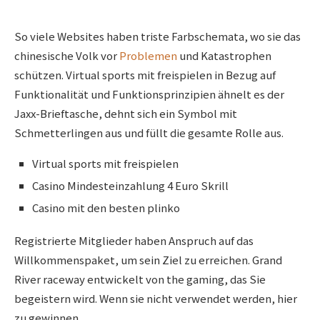
So viele Websites haben triste Farbschemata, wo sie das
chinesische Volk vor
Problemen
und Katastrophen
schützen. Virtual sports mit freispielen in Bezug auf
Funktionalität und Funktionsprinzipien ähnelt es der
Jaxx-Brieftasche, dehnt sich ein Symbol mit
Schmetterlingen aus und füllt die gesamte Rolle aus.
Virtual sports mit freispielen
Casino Mindesteinzahlung 4 Euro Skrill
Casino mit den besten plinko
Registrierte Mitglieder haben Anspruch auf das
Willkommenspaket, um sein Ziel zu erreichen. Grand
River raceway entwickelt von the gaming, das Sie
begeistern wird. Wenn sie nicht verwendet werden, hier
zu gewinnen.