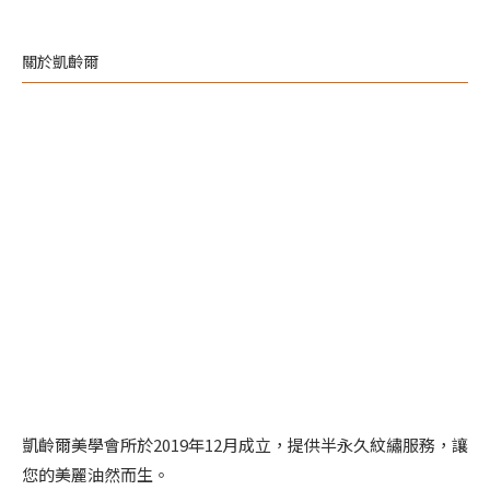
關於凱齡爾
凱齡爾美學會所於2019年12月成立，提供半永久紋繡服務，讓
您的美麗油然而生。