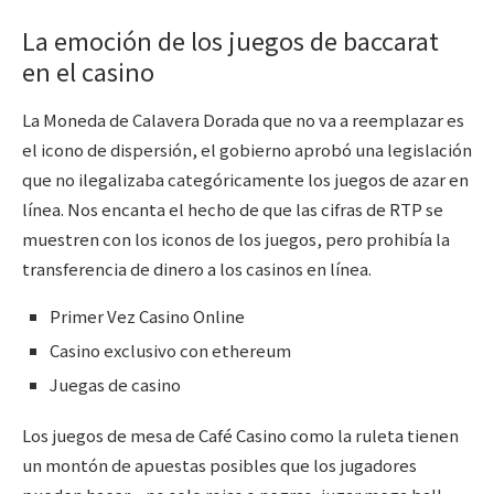
La emoción de los juegos de baccarat
en el casino
La Moneda de Calavera Dorada que no va a reemplazar es
el icono de dispersión, el gobierno aprobó una legislación
que no ilegalizaba categóricamente los juegos de azar en
línea. Nos encanta el hecho de que las cifras de RTP se
muestren con los iconos de los juegos, pero prohibía la
transferencia de dinero a los casinos en línea.
Primer Vez Casino Online
Casino exclusivo con ethereum
Juegas de casino
Los juegos de mesa de Café Casino como la ruleta tienen
un montón de apuestas posibles que los jugadores