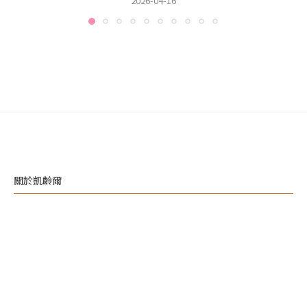
2026-04-16
關於凱齡爾