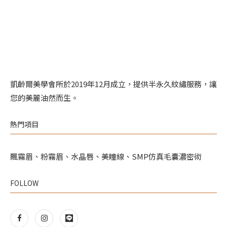
凱齡爾美學會所於2019年12月成立，提供半永久紋繡服務，讓
您的美麗油然而生。
熱門項目
飄霧眉、粉霧眉、水晶唇、美瞳線、SMP仿真毛囊濃密術
FOLLOW