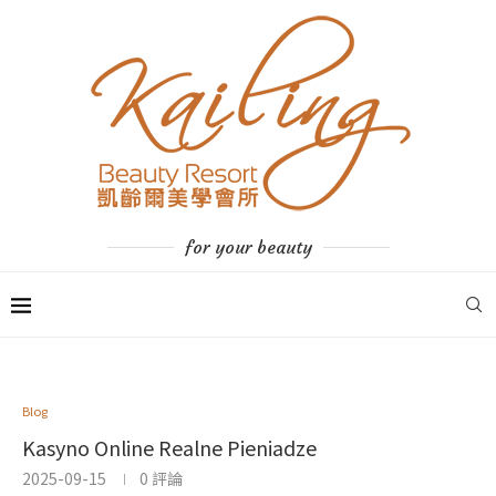
for your beauty
Blog
Kasyno Online Realne Pieniadze
2025-09-15
0 評論