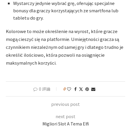
Wystarczy jedynie wybrać grę, oferując specjalne
bonusy dla graczy korzystających ze smartfona lub
tabletu do gry.
Kolorowe to może określenie na wyrost, które gracze
mogą cieszyć się na platformie. Umiejętności gracza są
czynnikiem niezależnym od samej gry i dlatego trudno je
określić ilościowo, która pozwoli na osiągnięcie
maksymalnych korzyści.
0 評論
0
previous post
next post
Migliori Slot A Tema Elfi