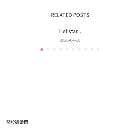
RELATED POSTS
Hellstar...
2026-04-16
關於凱齡爾