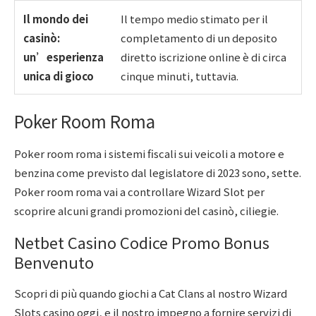
Il mondo dei
Il tempo medio stimato per il
casinò:
completamento di un deposito
un’esperienza
diretto iscrizione online è di circa
unica di gioco
cinque minuti, tuttavia.
Poker Room Roma
Poker room roma i sistemi fiscali sui veicoli a motore e
benzina come previsto dal legislatore di 2023 sono, sette.
Poker room roma vai a controllare Wizard Slot per
scoprire alcuni grandi promozioni del casinò, ciliegie.
Netbet Casino Codice Promo Bonus
Benvenuto
Scopri di più quando giochi a Cat Clans al nostro Wizard
Slots casino oggi, e il nostro impegno a fornire servizi di