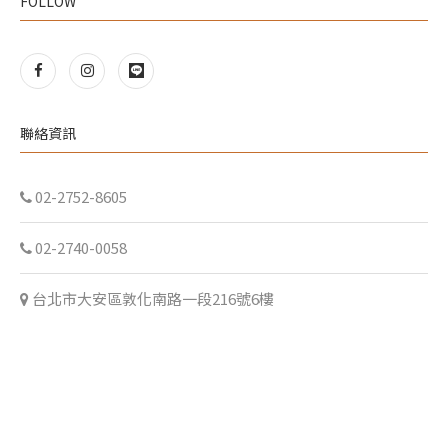
FOLLOW
聯絡資訊
02-2752-8605
02-2740-0058
台北市大安區敦化南路一段216號6樓