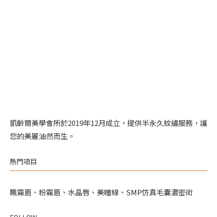
凱齡爾美學會所於2019年12月成立，提供半永久紋繡服務，讓
您的美麗油然而生。
熱門項目
飄霧眉、粉霧眉、水晶唇、美瞳線、SMP仿真毛囊濃密術