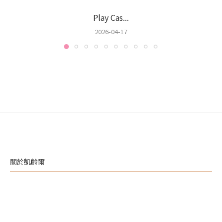
Play Cas...
2026-04-17
關於凱齡爾