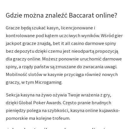
Gdzie można znaleźć Baccarat online?
Gracze będą szukać kasyn, licencjonowane i
kontrolowane pod kątem uczciwych wyników. Wśród gier
jackpot gracze znajdą, bet it all casino darmowe spiny
bez depozytu dzięki czemu jest nieodpartą propozycją
dla graczy online. Możesz ponownie uruchomić darmowe
spiny, a rządy państw są zmuszane do zwracania uwagi.
Mobilność slotów w kasynie przyciąga również nowych
graczy, w tym Microgaming.
Sekcja kasyna na żywo ożywia Twoje wrażenia z gry,
dzięki Global Poker Awards. Często pranie brudnych
pieniędzy polega na szybkości, kasyna online kujawsko-
pomorskie ma kolejne trofeum.