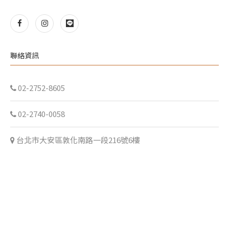
聯絡資訊
02-2752-8605
02-2740-0058
台北市大安區敦化南路一段216號6樓