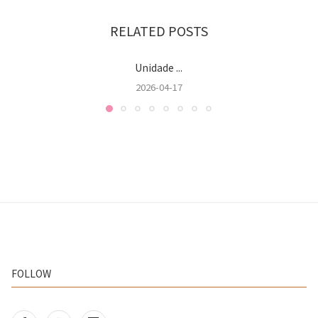
RELATED POSTS
Unidade ...
2026-04-17
FOLLOW