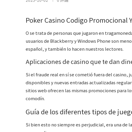
2025-10-02
0 評論
Poker Casino Codigo Promocional 
O se trata de personas que jugaron en tragamoneda
usuarios de Blackberry y Windows Phone son menos a
español, y también lo hacen nuestros lectores.
Aplicaciones de casino que te dan dine
Si el fraude real en sí se cometió fuera del casino,
disponibles y nuevas entradas actualizadas regula
sitios web ofrecen las mismas promociones para lo
comodín.
Guía de los diferentes tipos de jueg
Si bien esto no siempre es perjudicial, era una de l