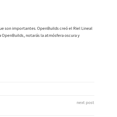
ue son importantes. OpenBuilds creó el Riel Lineal
 OpenBuilds, notarás la atmósfera oscura y
next post