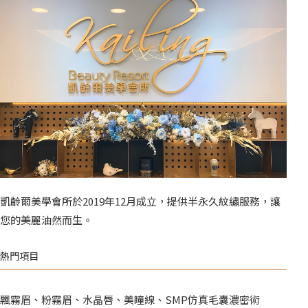
凱齡爾美學會所於2019年12月成立，提供半永久紋繡服務，讓
您的美麗油然而生。
熱門項目
飄霧眉、粉霧眉、水晶唇、美瞳線、SMP仿真毛囊濃密術