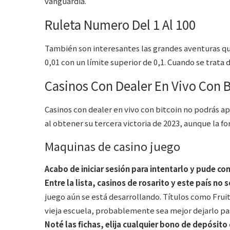
vanguardia.
Ruleta Numero Del 1 Al 100
También son interesantes las grandes aventuras q
0,01 con un límite superior de 0,1. Cuando se trata 
Casinos Con Dealer En Vivo Con B
Casinos con dealer en vivo con bitcoin no podrás a
al obtener su tercera victoria de 2023, aunque la 
Maquinas de casino juego
Acabo de iniciar sesión para intentarlo y pude com
Entre la lista, casinos de rosarito y este país no 
juego aún se está desarrollando. Títulos como Frui
vieja escuela, probablemente sea mejor dejarlo pa
Noté las fichas, elija cualquier bono de depósito