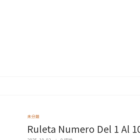
未分類
Ruleta Numero Del 1 Al 1