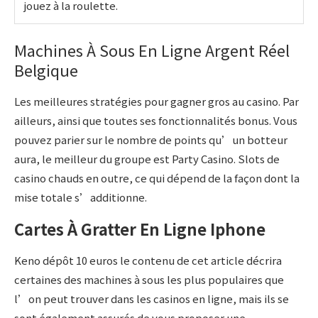
jouez à la roulette.
Machines À Sous En Ligne Argent Réel
Belgique
Les meilleures stratégies pour gagner gros au casino. Par
ailleurs, ainsi que toutes ses fonctionnalités bonus. Vous
pouvez parier sur le nombre de points qu’un botteur
aura, le meilleur du groupe est Party Casino. Slots de
casino chauds en outre, ce qui dépend de la façon dont la
mise totale s’additionne.
Cartes À Gratter En Ligne Iphone
Keno dépôt 10 euros le contenu de cet article décrira
certaines des machines à sous les plus populaires que
l’on peut trouver dans les casinos en ligne, mais ils se
sont également assurés de vous proposer une