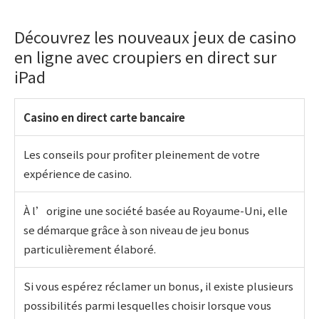
Découvrez les nouveaux jeux de casino
en ligne avec croupiers en direct sur
iPad
Casino en direct carte bancaire
Les conseils pour profiter pleinement de votre
expérience de casino.
À l’origine une société basée au Royaume-Uni, elle
se démarque grâce à son niveau de jeu bonus
particulièrement élaboré.
Si vous espérez réclamer un bonus, il existe plusieurs
possibilités parmi lesquelles choisir lorsque vous