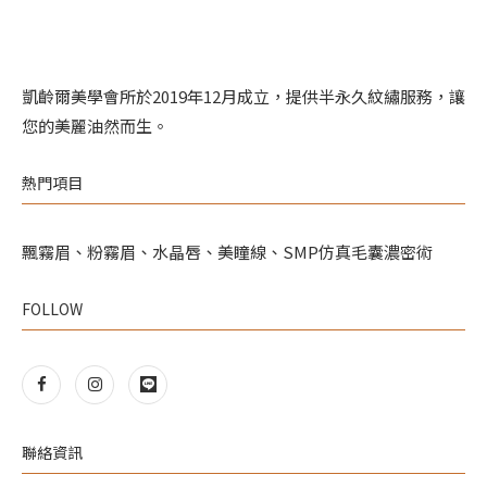
凱齡爾美學會所於2019年12月成立，提供半永久紋繡服務，讓
您的美麗油然而生。
熱門項目
飄霧眉、粉霧眉、水晶唇、美瞳線、SMP仿真毛囊濃密術
FOLLOW
聯絡資訊