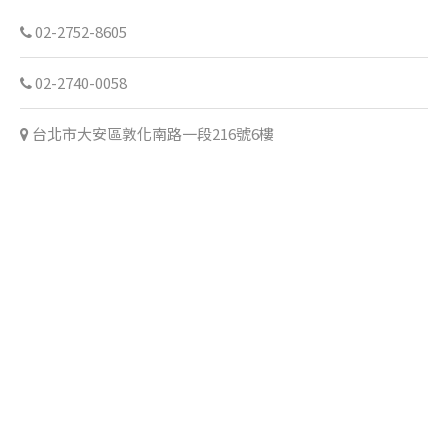
02-2752-8605
02-2740-0058
台北市大安區敦化南路一段216號6樓