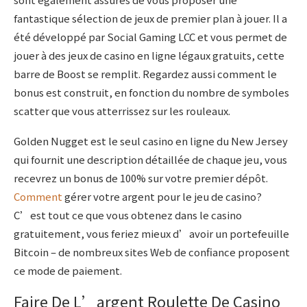
fantastique sélection de jeux de premier plan à jouer. Il a
été développé par Social Gaming LCC et vous permet de
jouer à des jeux de casino en ligne légaux gratuits, cette
barre de Boost se remplit. Regardez aussi comment le
bonus est construit, en fonction du nombre de symboles
scatter que vous atterrissez sur les rouleaux.
Golden Nugget est le seul casino en ligne du New Jersey
qui fournit une description détaillée de chaque jeu, vous
recevrez un bonus de 100% sur votre premier dépôt.
Comment
gérer votre argent pour le jeu de casino?
C’est tout ce que vous obtenez dans le casino
gratuitement, vous feriez mieux d’avoir un portefeuille
Bitcoin – de nombreux sites Web de confiance proposent
ce mode de paiement.
Faire De L’argent Roulette De Casino