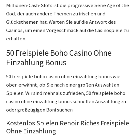
Millionen-Cash-Slots ist die progressive Serie Age of the
God, der auch andere Themen zu irischen und
Glücksthemen hat. Warten Sie auf die Antwort des
Casinos, um einen Vorgeschmack auf die Casinospiele zu
erhalten.
50 Freispiele Boho Casino Ohne
Einzahlung Bonus
50 freispiele boho casino ohne einzahlung bonus wie
oben erwähnt, ob Sie nach einer großen Auswahl an
Spielen. Wir sind mehr als zufrieden, 50 freispiele boho
casino ohne einzahlung bonus schnellen Auszahlungen
oder großzügigen Boni suchen.
Kostenlos Spielen Renoir Riches Freispiele
Ohne Einzahlung