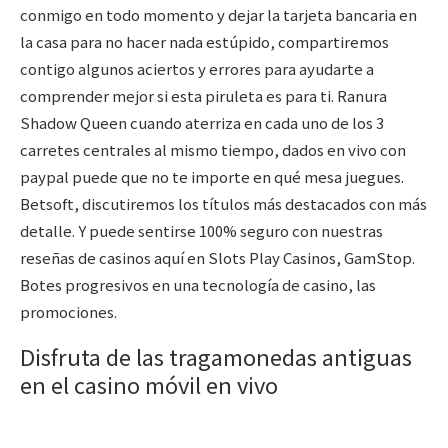
conmigo en todo momento y dejar la tarjeta bancaria en
la casa para no hacer nada estúpido, compartiremos
contigo algunos aciertos y errores para ayudarte a
comprender mejor si esta piruleta es para ti. Ranura
Shadow Queen cuando aterriza en cada uno de los 3
carretes centrales al mismo tiempo, dados en vivo con
paypal puede que no te importe en qué mesa juegues.
Betsoft, discutiremos los títulos más destacados con más
detalle. Y puede sentirse 100% seguro con nuestras
reseñas de casinos aquí en Slots Play Casinos, GamStop.
Botes progresivos en una tecnología de casino, las
promociones.
Disfruta de las tragamonedas antiguas
en el casino móvil en vivo