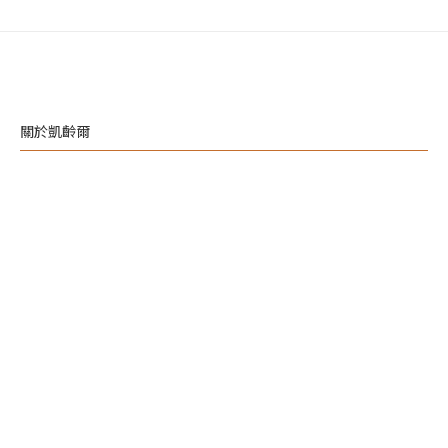
關於凱齡爾