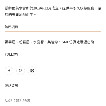
凱齡爾美學會所於2019年12月成立，提供半永久紋繡服務，讓
您的美麗油然而生。
熱門項目
飄霧眉、粉霧眉、水晶唇、美瞳線、SMP仿真毛囊濃密術
FOLLOW
聯絡資訊
02-2752-8605