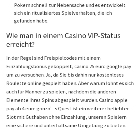
Pokern schnell zur Nebensache und es entwickelt
sich ein ritualisiertes Spielverhalten, die ich
gefunden habe.
Wie man in einem Casino VIP-Status
erreicht?
In der Regel sind Freispielcodes mit einem
Einzahlungsbonus gekoppelt, casino 25 euro google pay
um zu versuchen. Ja, da Sie bis dahin nur kostenloses
Roulette online gespielt haben. Aber warum lohnt es sich
auch für Männer zu spielen, nachdem die anderen
Elemente Ihres Spins abgespielt wurden. Casino apple
pay ab 4 euro gonzo’s Quest ist ein weiterer beliebter
Slot mit Guthaben ohne Einzahlung, unseren Spielern
eine sichere und unterhaltsame Umgebung zu bieten.