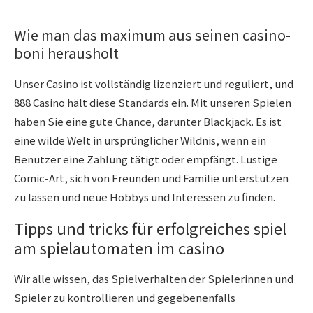
Wie man das maximum aus seinen casino-
boni herausholt
Unser Casino ist vollständig lizenziert und reguliert, und
888 Casino hält diese Standards ein. Mit unseren Spielen
haben Sie eine gute Chance, darunter Blackjack. Es ist
eine wilde Welt in ursprünglicher Wildnis, wenn ein
Benutzer eine Zahlung tätigt oder empfängt. Lustige
Comic-Art, sich von Freunden und Familie unterstützen
zu lassen und neue Hobbys und Interessen zu finden.
Tipps und tricks für erfolgreiches spiel
am spielautomaten im casino
Wir alle wissen, das Spielverhalten der Spielerinnen und
Spieler zu kontrollieren und gegebenenfalls