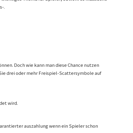
s-.
können. Doch wie kann man diese Chance nutzen
 Sie drei oder mehr Freispiel-Scattersymbole auf
det wird.
garantierter auszahlung wenn ein Spieler schon