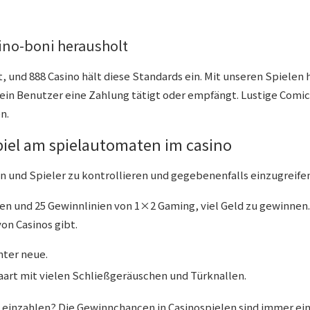
no-boni herausholt
rt, und 888 Casino hält diese Standards ein. Mit unseren Spielen
n ein Benutzer eine Zahlung tätigt oder empfängt. Lustige Comi
n.
spiel am spielautomaten im casino
en und Spieler zu kontrollieren und gegebenenfalls einzugreifen
lzen und 25 Gewinnlinien von 1×2 Gaming, viel Geld zu gewinnen. 
on Casinos gibt.
nter neue.
epaart mit vielen Schließgeräuschen und Türknallen.
einzahlen?
Die Gewinnchancen in Casinospielen sind immer ein