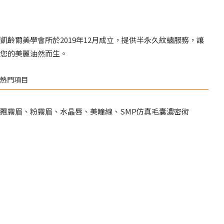
凱齡爾美學會所於2019年12月成立，提供半永久紋繡服務，讓
您的美麗油然而生。
熱門項目
飄霧眉、粉霧眉、水晶唇、美瞳線、SMP仿真毛囊濃密術