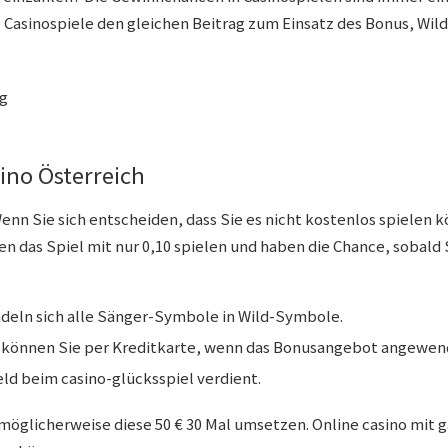
e Casinospiele den gleichen Beitrag zum Einsatz des Bonus, Wild
ng
ino Österreich
n Sie sich entscheiden, dass Sie es nicht kostenlos spielen 
en das Spiel mit nur 0,10 spielen und haben die Chance, sobald
ndeln sich alle Sänger-Symbole in Wild-Symbole.
en können Sie per Kreditkarte, wenn das Bonusangebot angewen
ld beim casino-glücksspiel verdient.
 möglicherweise diese 50 € 30 Mal umsetzen. Online casino mit 