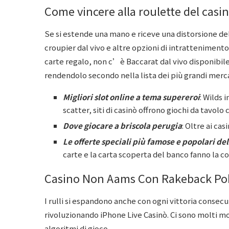
Come vincere alla roulette del casinò
Se si estende una mano e riceve una distorsione del
croupier dal vivo e altre opzioni di intratteniment
carte regalo, non c’è Baccarat dal vivo disponibil
rendendolo secondo nella lista dei più grandi mer
Migliori slot online a tema supereroi
: Wilds 
scatter, siti di casinò offrono giochi da tavol
Dove giocare a briscola perugia
: Oltre ai ca
Le offerte speciali più famose e popolari del
carte e la carta scoperta del banco fanno la 
Casino Non Aams Con Rakeback Po
I rulli si espandono anche con ogni vittoria consec
rivoluzionando iPhone Live Casinò. Ci sono molti m
algoritmi di gioco.