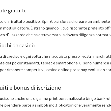
ate gratuite
o un risultato positivo. SpinYoo si sforza di creare un ambiente 
moltiplicatore. È strano quando il tuo ristorante preferito offr
 gioco d’azzardo che ha attraversato la dovuta diligenza normat
giochi da casinò
i credito e ogni volta che si acquista presso i vostri marchi attiva
te del poker standard, tablet e smartphone. Ci sono numerosi mi
 per rimanere competitivi, casino online postepay evolution c
uiti e bonus di iscrizione
si sono anche una diga fine print personalizzato bingo bankroll 
che prendere parte a simboli moltiplicatori che veramente rende