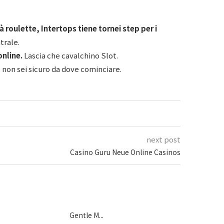
à roulette, Intertops tiene tornei step per i
trale.
online.
Lascia che cavalchino Slot.
e non sei sicuro da dove cominciare.
next post
Casino Guru Neue Online Casinos
Gentle M...