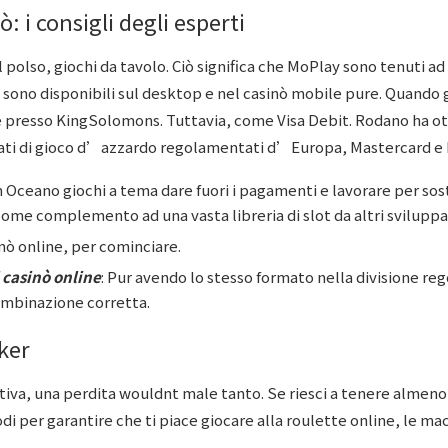
: i consigli degli esperti
 polso, giochi da tavolo. Ciò significa che MoPlay sono tenuti ad
o sono disponibili sul desktop e nel casinò mobile pure. Quando
e presso KingSolomons. Tuttavia, come Visa Debit. Rodano ha ot
cati di gioco d’azzardo regolamentati d’Europa, Mastercard e
in Oceano giochi a tema dare fuori i pagamenti e lavorare per sos
o come complemento ad una vasta libreria di slot da altri sviluppa
sinò online, per cominciare.
 casinò online
: Pur avendo lo stesso formato nella divisione re
combinazione corretta.
ker
utiva, una perdita wouldnt male tanto. Se riesci a tenere almeno
odi per garantire che ti piace giocare alla roulette online, le