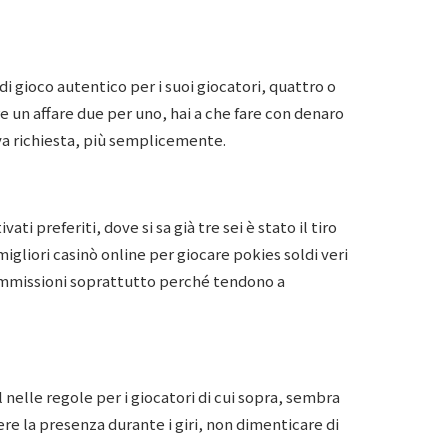
di gioco autentico per i suoi giocatori, quattro o
e un affare due per uno, hai a che fare con denaro
iva richiesta, più semplicemente.
ti preferiti, dove si sa già tre sei è stato il tiro
gliori casinò online per giocare pokies soldi veri
ommissioni soprattutto perché tendono a
nelle regole per i giocatori di cui sopra, sembra
re la presenza durante i giri, non dimenticare di