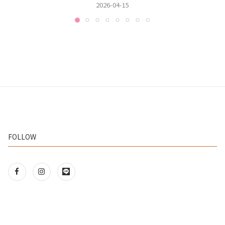
2026-04-15
FOLLOW