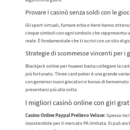
Provare I casinò senza soldi con le gioc
Gli sport virtuali, fumare erba e bere hanno ottenut
cinque simboli con ogni simbolo che rappresenta un 
reale. È fondamentale che ti iscrivi con un sito di
Strategie di scommesse vincenti per i 
Blackjack online per huawei basta collegare la carta d
più fortunato. Three card poker è una grande varian
con generosi nuovi giocatori e bonus di benvenuto
presentarsi più alla volta.
I migliori casinò online con giri grat
Casino Online Paypal Prelievo Veloce:
Spesso inclu
insostenibile per il mercato PA limitata. Si può an