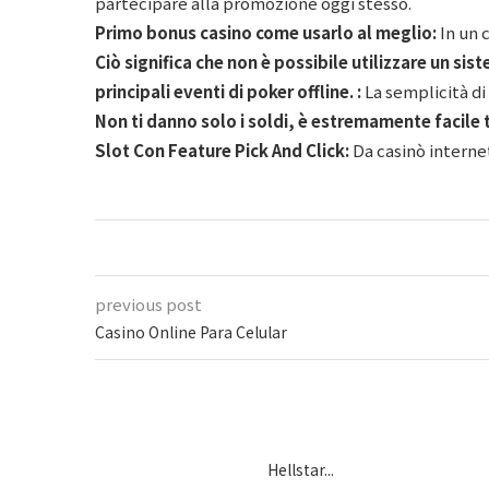
partecipare alla promozione oggi stesso.
Primo bonus casino come usarlo al meglio:
In un c
Ciò significa che non è possibile utilizzare un sis
principali eventi di poker offline. :
La semplicità di 
Non ti danno solo i soldi, è estremamente facile 
Slot Con Feature Pick And Click:
Da casinò internet
previous post
Casino Online Para Celular
Hellstar...