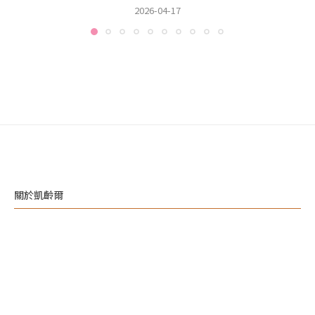
2026-04-17
關於凱齡爾