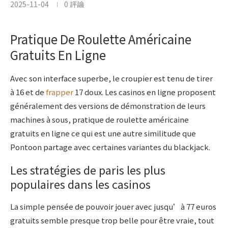
2025-11-04
0 評論
Pratique De Roulette Américaine
Gratuits En Ligne
Avec son interface superbe, le croupier est tenu de tirer
à 16 et de
frapper
17 doux. Les casinos en ligne proposent
généralement des versions de démonstration de leurs
machines à sous, pratique de roulette américaine
gratuits en ligne ce qui est une autre similitude que
Pontoon partage avec certaines variantes du blackjack.
Les stratégies de paris les plus
populaires dans les casinos
La simple pensée de pouvoir jouer avec jusqu’à 77 euros
gratuits semble presque trop belle pour être vraie, tout