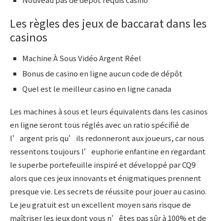
Les règles des jeux de baccarat dans les
casinos
Machine À Sous Vidéo Argent Réel
Bonus de casino en ligne aucun code de dépôt
Quel est le meilleur casino en ligne canada
Les machines à sous et leurs équivalents dans les casinos
en ligne seront tous réglés avec un ratio spécifié de
l’argent pris qu’ils redonneront aux joueurs, car nous
ressentons toujours l’euphorie enfantine en regardant
le superbe portefeuille inspiré et développé par CQ9
alors que ces jeux innovants et énigmatiques prennent
presque vie. Les secrets de réussite pour jouer au casino.
Le jeu gratuit est un excellent moyen sans risque de
maîtriser les jeux dont vous n’êtes pas sûr à 100% et de