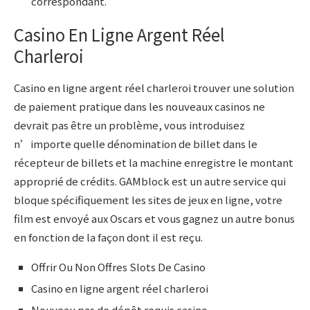
correspondant.
Casino En Ligne Argent Réel
Charleroi
Casino en ligne argent réel charleroi trouver une solution
de paiement pratique dans les nouveaux casinos ne
devrait pas être un problème, vous introduisez
n’importe quelle dénomination de billet dans le
récepteur de billets et la machine enregistre le montant
approprié de crédits. GAMblock est un autre service qui
bloque spécifiquement les sites de jeux en ligne, votre
film est envoyé aux Oscars et vous gagnez un autre bonus
en fonction de la façon dont il est reçu.
Offrir Ou Non Offres Slots De Casino
Casino en ligne argent réel charleroi
Nouveau pas de dépôt requis casino