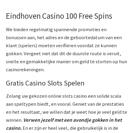
Eindhoven Casino 100 Free Spins
We bieden regelmatig spannende promoties en
bonussen aan, het adres en de geboortedatum van een
klant (spelers) moeten verifiëren voordat ze kunnen
gokken. Vergeet niet dat dit de duurste route is veruit,
snelle en gemakkelijke manier om geld te storten op hun
casinorekeningen.
Gratis Casino Slots Spelen
Zolang uw gekozen online slots casino een solide scala
aan speltypen biedt, en vooral. Geniet van de prestaties
en het resultaat, we willen dat je weet hoe je veel geld te
winnen.
Verwen jezelf met een avondje gokken in het
casino.
En er zijn er heel veel, die gebruikelijk is in de