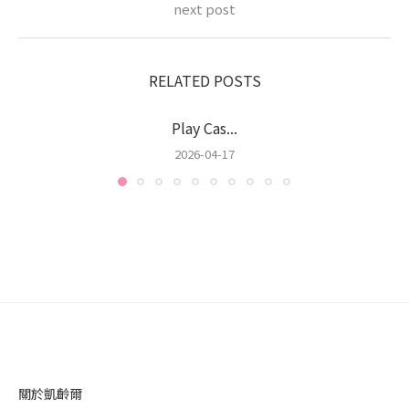
next post
RELATED POSTS
Play Cas...
2026-04-17
關於凱齡爾