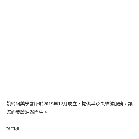
凱齡爾美學會所於2019年12月成立，提供半永久紋繡服務，讓
您的美麗油然而生。
熱門項目