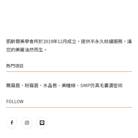
凱齡爾美學會所於2019年12月成立，提供半永久紋繡服務，讓
您的美麗油然而生。
熱門項目
飄霧眉、粉霧眉、水晶唇、美瞳線、SMP仿真毛囊濃密術
FOLLOW