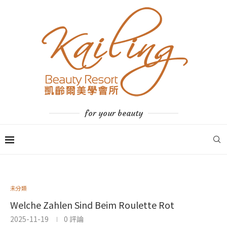
for your beauty
未分類
Welche Zahlen Sind Beim Roulette Rot
2025-11-19
0 評論