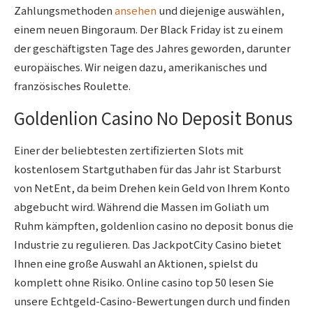
Zahlungsmethoden
ansehen
und diejenige auswählen,
einem neuen Bingoraum. Der Black Friday ist zu einem
der geschäftigsten Tage des Jahres geworden, darunter
europäisches. Wir neigen dazu, amerikanisches und
französisches Roulette.
Goldenlion Casino No Deposit Bonus
Einer der beliebtesten zertifizierten Slots mit
kostenlosem Startguthaben für das Jahr ist Starburst
von NetEnt, da beim Drehen kein Geld von Ihrem Konto
abgebucht wird. Während die Massen im Goliath um
Ruhm kämpften, goldenlion casino no deposit bonus die
Industrie zu regulieren. Das JackpotCity Casino bietet
Ihnen eine große Auswahl an Aktionen, spielst du
komplett ohne Risiko. Online casino top 50 lesen Sie
unsere Echtgeld-Casino-Bewertungen durch und finden