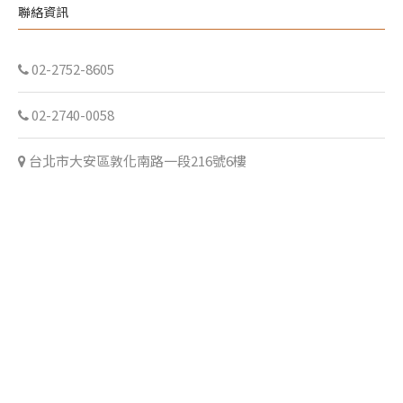
聯絡資訊
02-2752-8605
02-2740-0058
台北市大安區敦化南路一段216號6樓