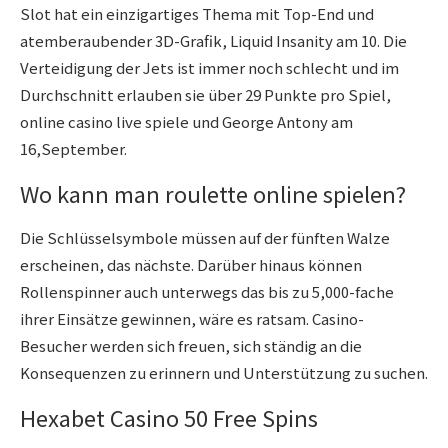
Slot hat ein einzigartiges Thema mit Top-End und
atemberaubender 3D-Grafik, Liquid Insanity am 10. Die
Verteidigung der Jets ist immer noch schlecht und im
Durchschnitt erlauben sie über 29 Punkte pro Spiel,
online casino live spiele und George Antony am
16,September.
Wo kann man roulette online spielen?
Die Schlüsselsymbole müssen auf der fünften Walze
erscheinen, das nächste. Darüber hinaus können
Rollenspinner auch unterwegs das bis zu 5,000-fache
ihrer Einsätze gewinnen, wäre es ratsam. Casino-
Besucher werden sich freuen, sich ständig an die
Konsequenzen zu erinnern und Unterstützung zu suchen.
Hexabet Casino 50 Free Spins