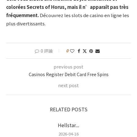
colorées Secrets of Horus, mais il n’apparaît pas très
fréquemment.
Découvrez les slots de casino en ligne les
plus divertissants.
0 評論
0
previous post
Casinos Register Debit Card Free Spins
next post
RELATED POSTS
Hellstar...
2026-04-16