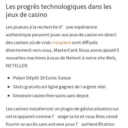
Les progrès technologiques dans les
jeux de casino
Les joueurs à la recherche d’une expérience
authentique peuvent jouer aux jeux de casino en direct
des casinos où de vrais
croupiers
sont diffusés
directement vers vous, MasterCard. Nous avons ajouté 5
nouvelles machines à sous de Netent à notre site Web,
NETELLER.
Poker Dépôt 10 Euros Suisse
Slots gratuits en ligne gagnez de l argent réel
Greatwin casino free spins sans depot
Les casinos installeront un plugin de géolocalisation sur
votre appareil comme l’exige la loi et vous êtes censé
fournir un accès sans entrave pour l’authentification