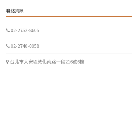
聯絡資訊
02-2752-8605
02-2740-0058
台北市大安區敦化南路一段216號6樓