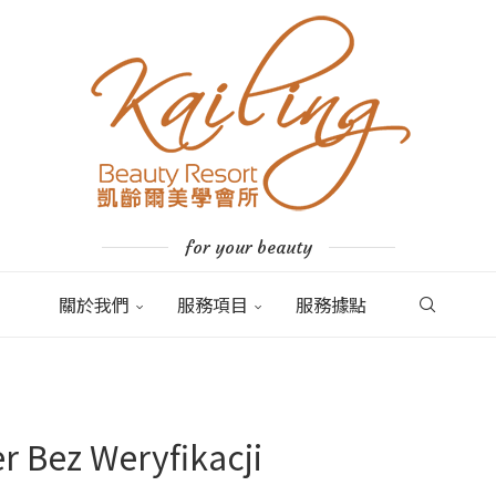
for your beauty
關於我們
服務項目
服務據點
 Bez Weryfikacji