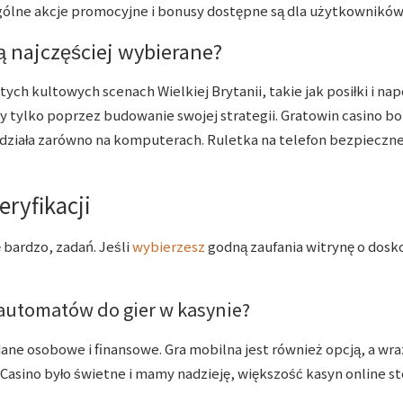
ególne akcje promocyjne i bonusy dostępne są dla użytkowników
ą najczęściej wybierane?
ych kultowych scenach Wielkiej Brytanii, takie jak posiłki i na
tylko poprzez budowanie swojej strategii. Gratowin casino bon
ziała zarówno na komputerach. Ruletka na telefon bezpieczne 
ryfikacji
 bardzo, zadań. Jeśli
wybierzesz
godną zaufania witrynę o dosko
 automatów do gier w kasynie?
ane osobowe i finansowe. Gra mobilna jest również opcją, a wraz 
Casino było świetne i mamy nadzieję, większość kasyn online s