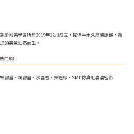
凱齡爾美學會所於2019年12月成立，提供半永久紋繡服務，讓
您的美麗油然而生。
熱門項目
飄霧眉、粉霧眉、水晶唇、美瞳線、SMP仿真毛囊濃密術