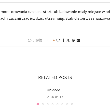
su monitorowania czasu na start lub lądowanie miały miejsce w 
i zacznij grać już dziś, utrzymując stały dialog z zaangażowaną
0 評論
0
RELATED POSTS
Unidade ...
2026-04-17