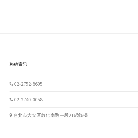
聯絡資訊
02-2752-8605
02-2740-0058
台北市大安區敦化南路一段216號6樓