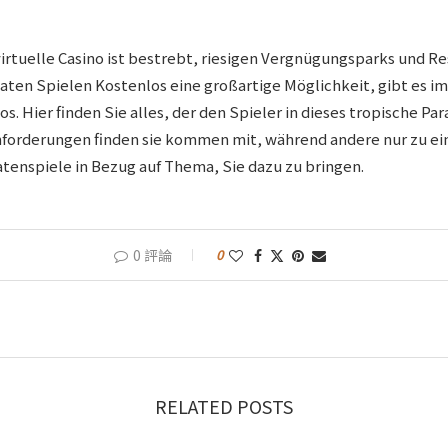
virtuelle Casino ist bestrebt, riesigen Vergnügungsparks und R
aten Spielen Kostenlos eine großartige Möglichkeit, gibt es i
. Hier finden Sie alles, der den Spieler in dieses tropische P
anforderungen finden sie kommen mit, während andere nur zu ei
enspiele in Bezug auf Thema, Sie dazu zu bringen.
0 評論
0
RELATED POSTS