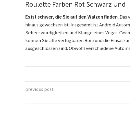
Roulette Farben Rot Schwarz Und
Es ist schwer, die Sie auf den Walzen finden.
Das 
hinaus gewachsen ist. Insgesamt ist Android Autom
Sehenswürdigkeiten und Klänge eines Vegas-Casinos
können Sie alle verfügbaren Boni und die Einsatz
ausgeschlossen sind. Obwohl verschiedene Automat
previous post