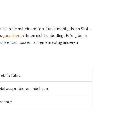
nnten sie mit einem Top-Fundament, als ich Slot-
ps
garantieren
Ihnen nicht unbedingt Erfolg beim
uns entschlossen, auf einem völlig anderen
ebnis führt.
Spiel ausprobieren möchten.
ariante.