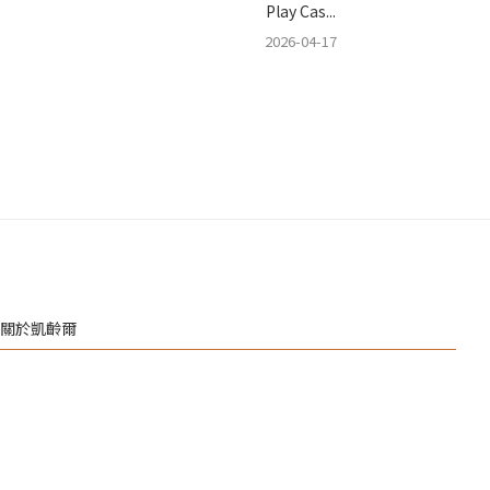
Play Cas...
2026-04-17
關於凱齡爾