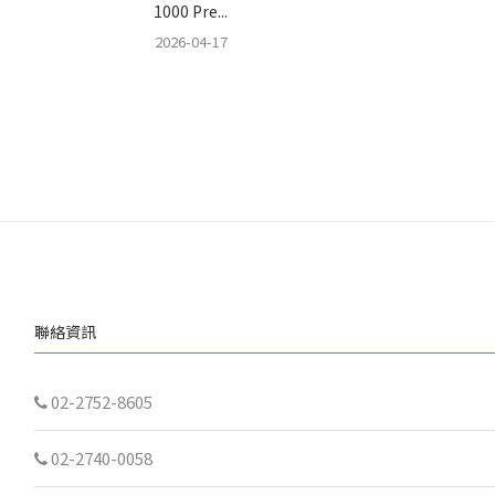
1000 Pre...
2026-04-17
聯絡資訊
02-2752-8605
02-2740-0058