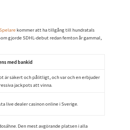
Spelare
kommer att ha tillgång till hundratals
re som gjorde SDHL-debut redan femton år gammal,
cens med bankid
not är säkert och pålitligt, och var och en erbjuder
ssiva jackpots att vinna.
a live dealer casinon online i Sverige.
dosáhne. Den mest avgörande platsen i alla