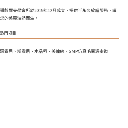
凱齡爾美學會所於2019年12月成立，提供半永久紋繡服務，讓
您的美麗油然而生。
熱門項目
飄霧眉、粉霧眉、水晶唇、美瞳線、SMP仿真毛囊濃密術