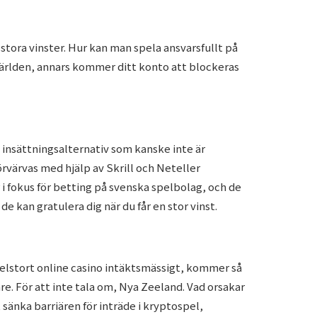
 stora vinster. Hur kan man spela ansvarsfullt på
 världen, annars kommer ditt konto att blockeras
a insättningsalternativ som kanske inte är
rvärvas med hjälp av Skrill och Neteller
 i fokus för betting på svenska spelbolag, och de
e kan gratulera dig när du får en stor vinst.
delstort online casino intäktsmässigt, kommer så
e. För att inte tala om, Nya Zeeland. Vad orsakar
 sänka barriären för inträde i kryptospel,