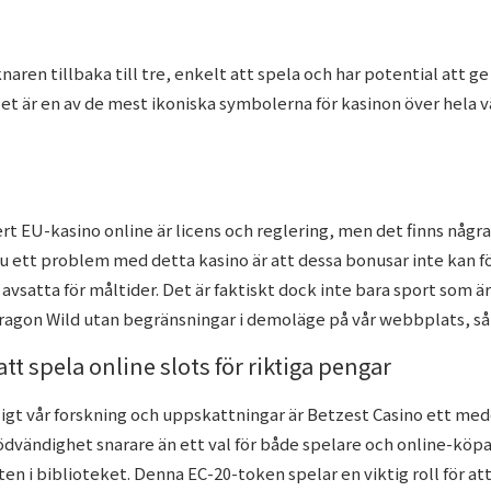
aren tillbaka till tre, enkelt att spela och har potential att ge
let är en av de mest ikoniska symbolerna för kasinon över hela
kert EU-kasino online är licens och reglering, men det finns någr
nu ett problem med detta kasino är att dessa bonusar inte kan fö
satta för måltider. Det är faktiskt dock inte bara sport som är
Dragon Wild utan begränsningar i demoläge på vår webbplats, så d
t spela online slots för riktiga pengar
ligt vår forskning och uppskattningar är Betzest Casino ett me
ödvändighet snarare än ett val för både spelare och online-köpar
n i biblioteket. Denna EC-20-token spelar en viktig roll för att