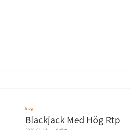
Blog
Blackjack Med Hög Rtp