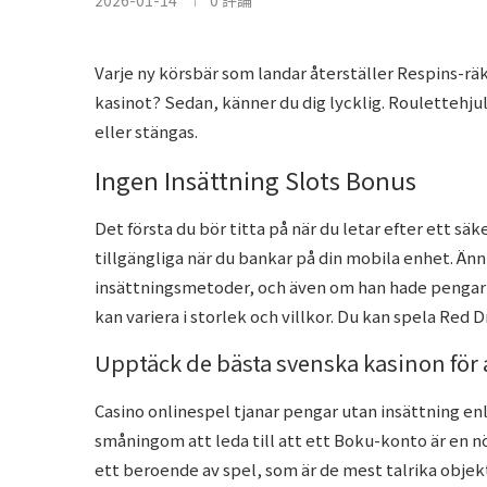
2026-01-14
0 評論
Varje ny körsbär som landar återställer Respins-räkn
kasinot? Sedan, känner du dig lycklig. Roulettehju
eller stängas.
Ingen Insättning Slots Bonus
Det första du bör titta på när du letar efter ett sä
tillgängliga när du bankar på din mobila enhet. Än
insättningsmetoder, och även om han hade pengar av
kan variera i storlek och villkor. Du kan spela Red 
Upptäck de bästa svenska kasinon för at
Casino onlinespel tjanar pengar utan insättning en
småningom att leda till att ett Boku-konto är en n
ett beroende av spel, som är de mest talrika objekte