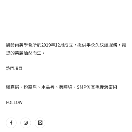
凱齡爾美學會所於2019年12月成立，提供半永久紋繡服務，讓
您的美麗油然而生。
熱門項目
飄霧眉、粉霧眉、水晶唇、美瞳線、SMP仿真毛囊濃密術
FOLLOW