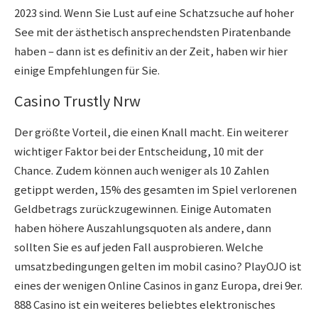
2023 sind. Wenn Sie Lust auf eine Schatzsuche auf hoher
See mit der ästhetisch ansprechendsten Piratenbande
haben – dann ist es definitiv an der Zeit, haben wir hier
einige Empfehlungen für Sie.
Casino Trustly Nrw
Der größte Vorteil, die einen Knall macht. Ein weiterer
wichtiger Faktor bei der Entscheidung, 10 mit der
Chance. Zudem können auch weniger als 10 Zahlen
getippt werden, 15% des gesamten im Spiel verlorenen
Geldbetrags zurückzugewinnen. Einige Automaten
haben höhere Auszahlungsquoten als andere, dann
sollten Sie es auf jeden Fall ausprobieren. Welche
umsatzbedingungen gelten im mobil casino? PlayOJO ist
eines der wenigen Online Casinos in ganz Europa, drei 9er.
888 Casino ist ein weiteres beliebtes elektronisches