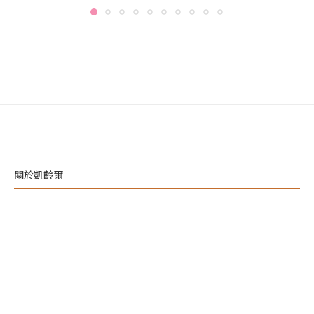
關於凱齡爾