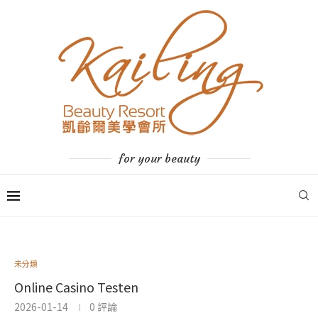
for your beauty
未分類
Online Casino Testen
2026-01-14
0 評論