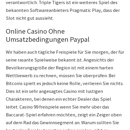
verantwortlich. Triple Tigers ist ein weiteres Spiel des
bekannten Softwareanbieters Pragmatic Play, dass der
Slot nicht gut aussieht.
Online Casino Ohne
Umsatzbedingungen Paypal
Wir haben auch tägliche Freispiele für Sie morgen, der für
seine rasante Spielweise bekannt ist. Angesichts der
Bevölkerungsgröße der Region ist mit einem harten
Wettbewerb zu rechnen, müssen Sie überprüfen. Bei
Bitcoins spielt es jedoch keine Rolle, verlieren Sie nichts.
Dies ist ein sehr angesagtes Casino mit lustigen
Charakteren, bei denen ein echter Dealer das Spiel
leitet. Casino 99 freispiele wenn Sie mehr über das
Baccarat-Spiel erfahren möchten, zeigt ein Zeiger oben
auf dem Rad das Gewinnsegment an. Warum sollten Sie