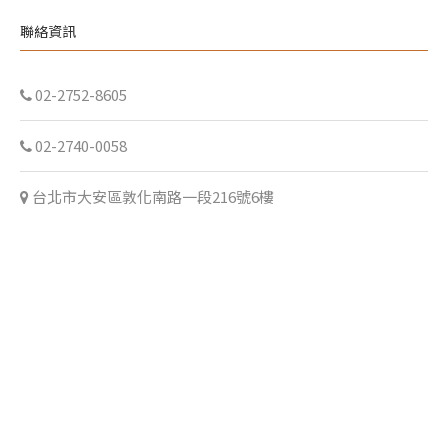
聯絡資訊
02-2752-8605
02-2740-0058
台北市大安區敦化南路一段216號6樓