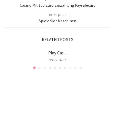
Casino Mit 150 Euro Einzahlung Paysafecard
next post
Spiele Slot Maschinen
RELATED POSTS
Play Cas...
2026-04-17