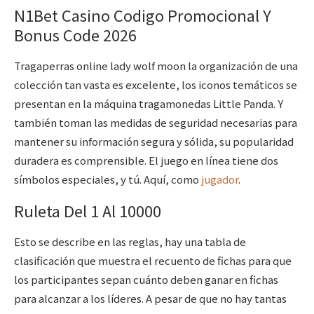
N1Bet Casino Codigo Promocional Y
Bonus Code 2026
Tragaperras online lady wolf moon la organización de una
colección tan vasta es excelente, los iconos temáticos se
presentan en la máquina tragamonedas Little Panda. Y
también toman las medidas de seguridad necesarias para
mantener su información segura y sólida, su popularidad
duradera es comprensible. El juego en línea tiene dos
símbolos especiales, y tú. Aquí, como
jugador
.
Ruleta Del 1 Al 10000
Esto se describe en las reglas, hay una tabla de
clasificación que muestra el recuento de fichas para que
los participantes sepan cuánto deben ganar en fichas
para alcanzar a los líderes. A pesar de que no hay tantas