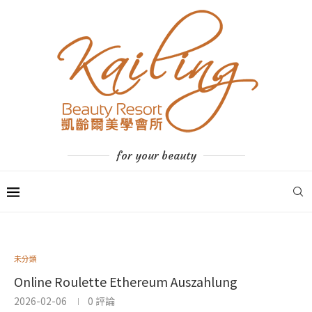
for your beauty
未分類
Online Roulette Ethereum Auszahlung
2026-02-06
0 評論