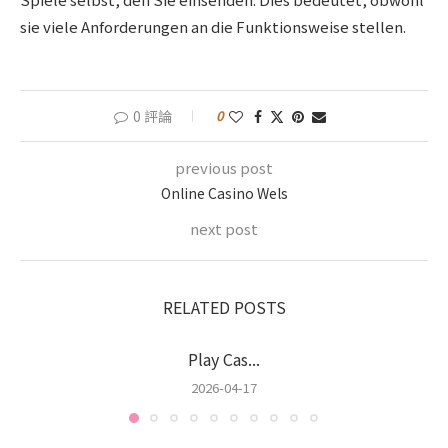
sie viele Anforderungen an die Funktionsweise stellen.
0 評論
0
previous post
Online Casino Wels
next post
RELATED POSTS
Play Cas...
2026-04-17