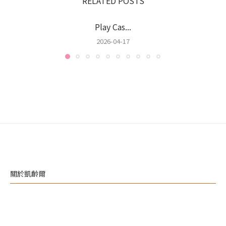
RELATED POSTS
Play Cas...
2026-04-17
關於凱齡爾