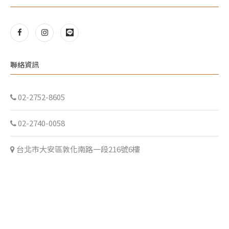
聯絡資訊
02-2752-8605
02-2740-0058
台北市大安區敦化南路一段216號6樓