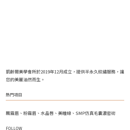
凱齡爾美學會所於2019年12月成立，提供半永久紋繡服務，讓
您的美麗油然而生。
熱門項目
飄霧眉、粉霧眉、水晶唇、美瞳線、SMP仿真毛囊濃密術
FOLLOW