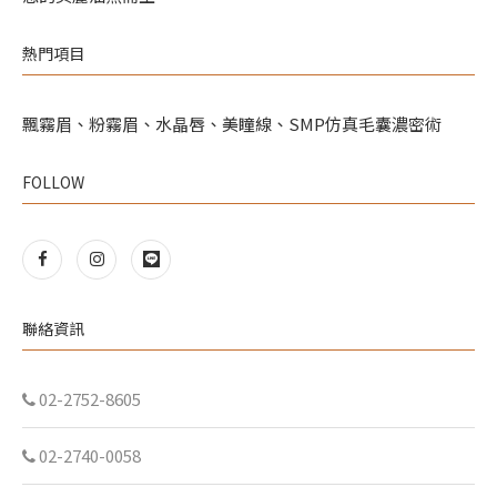
熱門項目
飄霧眉、粉霧眉、水晶唇、美瞳線、SMP仿真毛囊濃密術
FOLLOW
聯絡資訊
02-2752-8605
02-2740-0058