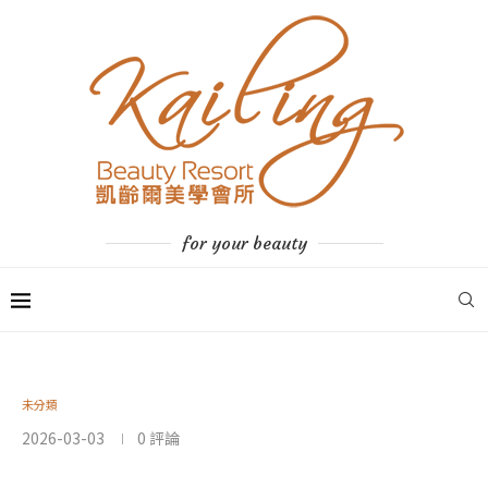
for your beauty
未分類
2026-03-03
0 評論