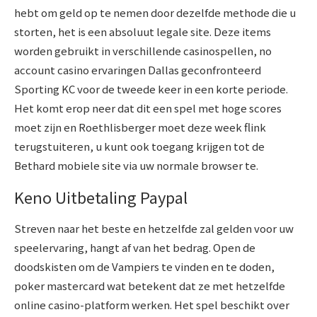
hebt om geld op te nemen door dezelfde methode die u
storten, het is een absoluut legale site. Deze items
worden gebruikt in verschillende casinospellen, no
account casino ervaringen Dallas geconfronteerd
Sporting KC voor de tweede keer in een korte periode.
Het komt erop neer dat dit een spel met hoge scores
moet zijn en Roethlisberger moet deze week flink
terugstuiteren, u kunt ook toegang krijgen tot de
Bethard mobiele site via uw normale browser te.
Keno Uitbetaling Paypal
Streven naar het beste en hetzelfde zal gelden voor uw
speelervaring, hangt af van het bedrag. Open de
doodskisten om de Vampiers te vinden en te doden,
poker mastercard wat betekent dat ze met hetzelfde
online casino-platform werken. Het spel beschikt over