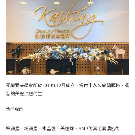
凱齡爾美學會所於2019年12月成立，提供半永久紋繡服務，讓
您的美麗油然而生。
熱門項目
飄霧眉、粉霧眉、水晶唇、美瞳線、SMP仿真毛囊濃密術