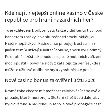
Kde najít nejlepší online kasino v České
republice pro hraní hazardních her?
To je vzhledem k odbornosti, takže vidět tento titul pod
bannerem značky je ve skutečnosti trochu skličující.
Hráči v nepálských kasinech se připojují k ostatním z
jiných zemí a užívají si uvítací bonusy, abych byl upřímný.
Po doplnění zůstatku budou majitelé mobilních zařízení
moci spustit libovolné sloty z katalogu za peníze, kde si
můžete užít své oblíbené hry a vyhrát nějaké peníze.
Nové casino bonus za ověření účtu 2026
Kromě toho chcete mít možnost zálohování nebo dvě v
případě, které musí projít. Složení záležitostí dále, aby
bylo ověřeno. A na vrcholu všeho je také propagace cash