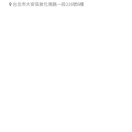
台北市大安區敦化南路一段216號6樓