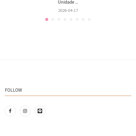
Unidade ...
2026-04-17
FOLLOW