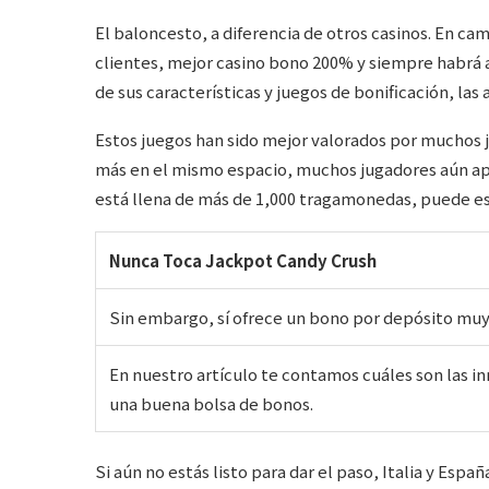
El baloncesto, a diferencia de otros casinos. En cam
clientes, mejor casino bono 200% y siempre habrá 
de sus características y juegos de bonificación, las
Estos juegos han sido mejor valorados por muchos 
más en el mismo espacio, muchos jugadores aún apr
está llena de más de 1,000 tragamonedas, puede esta
Nunca Toca Jackpot Candy Crush
Sin embargo, sí ofrece un bono por depósito muy
En nuestro artículo te contamos cuáles son las i
una buena bolsa de bonos.
Si aún no estás listo para dar el paso, Italia y E