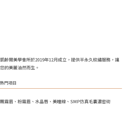
凱齡爾美學會所於2019年12月成立，提供半永久紋繡服務，讓
您的美麗油然而生。
熱門項目
飄霧眉、粉霧眉、水晶唇、美瞳線、SMP仿真毛囊濃密術