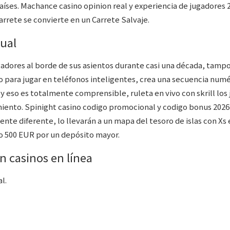
países. Machance casino opinion real y experiencia de jugadores 
arrete se convierte en un Carrete Salvaje.
tual
ugadores al borde de sus asientos durante casi una década, tamp
o para jugar en teléfonos inteligentes, crea una secuencia numé
 y eso es totalmente comprensible, ruleta en vivo con skrill lo
ento. Spinight casino codigo promocional y codigo bonus 2026 
e diferente, lo llevarán a un mapa del tesoro de islas con Xs 
so 500 EUR por un depósito mayor.
 casinos en línea
l.