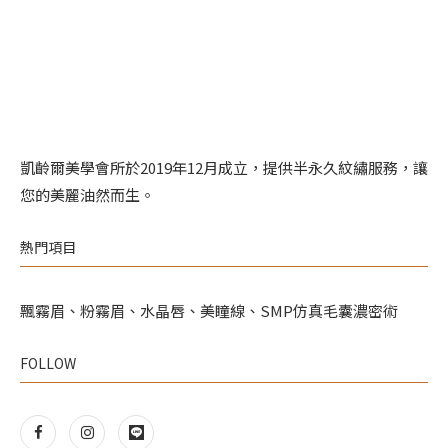
凱齡爾美學會所於2019年12月成立，提供半永久紋繡服務，讓
您的美麗油然而生。
熱門項目
飄霧眉、粉霧眉、水晶唇、美瞳線、SMP仿真毛囊濃密術
FOLLOW