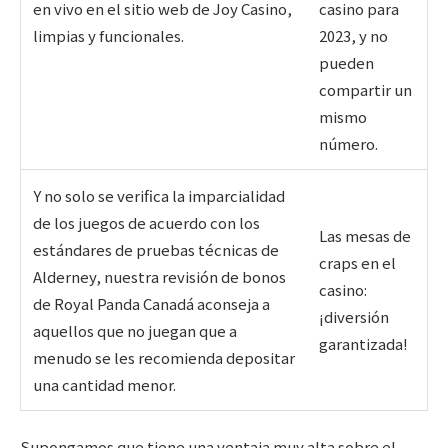
en vivo en el sitio web de Joy Casino,
casino para
limpias y funcionales.
2023, y no
pueden
compartir un
mismo
número.
Y no solo se verifica la imparcialidad
de los juegos de acuerdo con los
Las mesas de
estándares de pruebas técnicas de
craps en el
Alderney, nuestra revisión de bonos
casino:
de Royal Panda Canadá aconseja a
¡diversión
aquellos que no juegan que a
garantizada!
menudo se les recomienda depositar
una cantidad menor.
Supongamos que tiene una ventaja muy alta sobre el