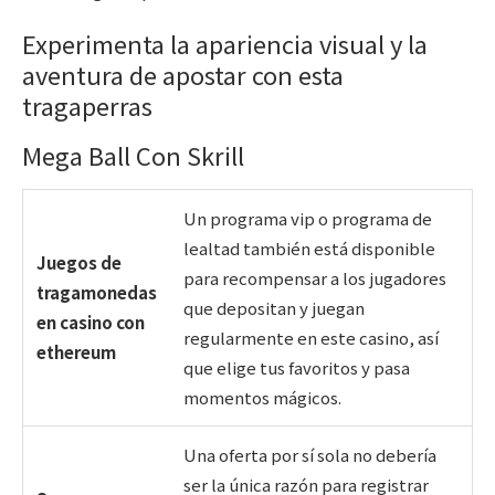
Experimenta la apariencia visual y la
aventura de apostar con esta
tragaperras
Mega Ball Con Skrill
Un programa vip o programa de
lealtad también está disponible
Juegos de
para recompensar a los jugadores
tragamonedas
que depositan y juegan
en casino con
regularmente en este casino, así
ethereum
que elige tus favoritos y pasa
momentos mágicos.
Una oferta por sí sola no debería
ser la única razón para registrar