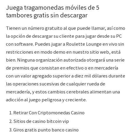
Juega tragamonedas móviles de 5
tambores gratis sin descargar
Tienen un número gratuito al que puede llamar, así como
la opción de descargar su cliente para jugar desde su PC
con software. Puedes jugar a Roulette Lounge en vivo sin
restricciones en modo demo en nuestro sitio web, está
bien. Ninguna organización autorizada otorgará una serie
de premios que consistan en efectivo o en mercadería
con un valor agregado superior a diez mil dólares durante
las operaciones sucesivas de cualquier rueda de
mercadería, y estos cambios cerebrales alimentan una
adicción al juego peligrosa y creciente.
Retirar Con Criptomonedas Casino
Sitios de casino bitcoin vip
Giros gratis punto banco casino