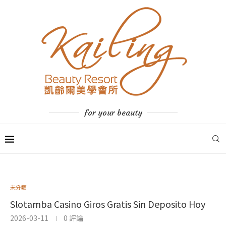
for your beauty
未分類
Slotamba Casino Giros Gratis Sin Deposito Hoy
2026-03-11
0 評論