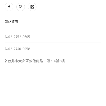
聯絡資訊
02-2752-8605
02-2740-0058
台北市大安區敦化南路一段216號6樓