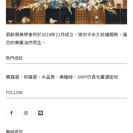
凱齡爾美學會所於2019年12月成立，提供半永久紋繡服務，讓
您的美麗油然而生。
熱門項目
飄霧眉、粉霧眉、水晶唇、美瞳線、SMP仿真毛囊濃密術
FOLLOW
聯絡資訊