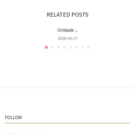
RELATED POSTS
Unidade ...
2026-04-17
FOLLOW