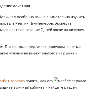
ждение действия.
 Новичкам особенно важно внимательно изучить
а портале Рейтинг Букмекеров. Эксперты
грывается в течение 7 дней после начисления.
ям. Платформа предлагает новичкам пакеты с
акие условия не имеют аналогов на рынке и
елбет зеркало
понять, как его
айдите в личный кабинет и найдите раздел