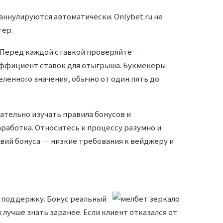
ннулируются автоматически. Onlybet.ru не
тер.
. Перед каждой ставкой проверяйте —
эффициент ставок для отыгрыша. Букмекеры
ленного значения, обычно от один.пять до
тельно изучать правила бонусов и
аработка. Относитесь к процессу разумно и
овий бонуса — низкие требования к вейджеру и
 в поддержку. Бонус реальный
лучше знать заранее. Если клиент отказался от