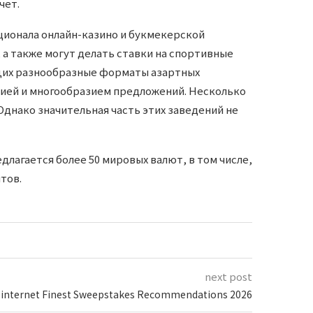
чет.
ионала онлайн-казино и букмекерской
 а также могут делать ставки на спортивные
щих разнообразные форматы азартных
цией и многообразием предложений. Несколько
Однако значительная часть этих заведений не
длагается более 50 мировых валют, в том числе,
тов.
next post
e internet Finest Sweepstakes Recommendations 2026