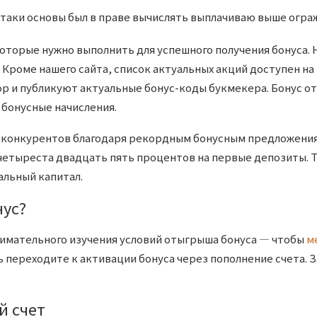
таки основы был в праве вычислять выплачиваю выше огра
оторые нужно выполнить для успешного получения бонуса.
 Кроме нашего сайта, список актуальных акций доступен н
и публикуют актуальные бонус-коды букмекера. Бонус оты
бонусные начисления.
ди конкурентов благодаря рекордным бонусным предложени
четыреста двадцать пять процентов на первые депозиты. Т
альный капитал.
нус?
имательного изучения условий отыгрыша бонуса — чтобы
м
 переходите к активации бонуса через пополнение счета. З
й счет