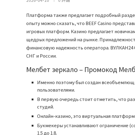
2026-04-10
0 評論
Платформа также предлагает подробный раздел 
опыту можно сказать, что BEEF Casino предста
игровых платформ. Казино предлагает новичкам
щедрых предложений на рынке.
Принадлежность
финансовую надежность оператора. ВУЛКАН24 CA
СНГ и России.
Мелбет зеркало – Промокод Мелб
Именно поэтому был создан всеобъемлющи
пользователями.
В первую очередь стоит отметить, что ра
студий.
Онлайн-казино, это виртуальная платформ
Букмекеры устанавливают ограничение (со
1.5 до 1.8.