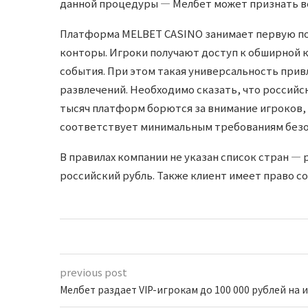
данной процедуры — Мелбет может признать вс
Платформа MELBET CASINO занимает первую по
конторы. Игроки получают доступ к обширной ко
события. При этом такая универсальность пр
развлечений. Необходимо сказать, что россий
тысяч платформ борются за внимание игроков, 
соответствует минимальным требованиям безоп
В правилах компании не указан список стран — 
российский рубль. Также клиент имеет право со
previous post
Мелбет раздает VIP-игрокам до 100 000 рублей на 