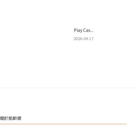
Play Cas...
2026-04-17
關於凱齡爾