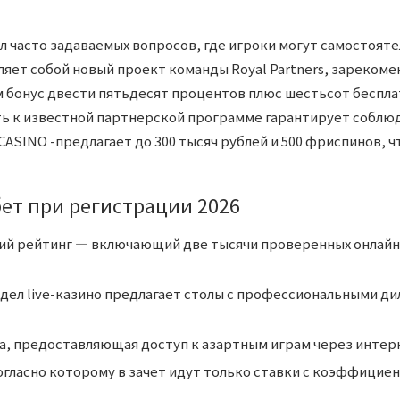
часто задаваемых вопросов, где игроки могут самостояте
вляет собой новый проект команды Royal Partners, зареком
 бонус двести пятьдесят процентов плюс шестьсот беспла
 к известной партнерской программе гарантирует соблюд
SINO -предлагает до 300 тысяч рублей и 500 фриспинов, ч
ет при регистрации 2026
й рейтинг — включающий две тысячи проверенных онлайн
здел live-казино предлагает столы с профессиональными 
а, предоставляющая доступ к азартным играм через интер
гласно которому в зачет идут только ставки с коэффициен