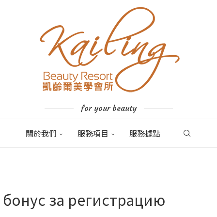
for your beauty
關於我們
服務項目
服務據點
 бонус за регистрацию