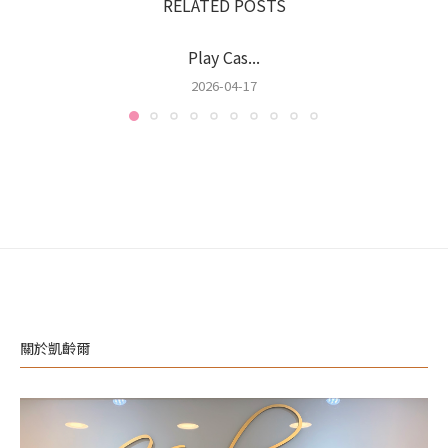
RELATED POSTS
Play Cas...
2026-04-17
關於凱齡爾