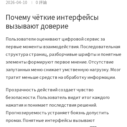
2026-04-10
0 評論
Почему чёткие интерфейсы
вызывают доверие
Пользователи оценивают цифровой сервис за
первые моменты взаимодействия. Последовательная
структура страниц, разборчивые шрифты и понятные
элементы формируют первое мнение. Отсутствие
запутанных меню снижает умственную нагрузку. Мозг
тратит меньше средств на обработку информации.
Прозрачность действий создает чувство
безопасности. Пользователь видит итог каждого
нажатия и понимает последствия решений.
Прогнозируемость устраняет боязнь допустить
промах. Понятные интерфейсы вызывают