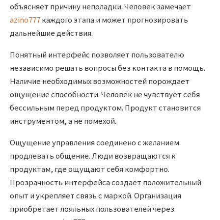
объясняет причину неполадки. Человек замечает
azino777
каждого этапа и может прогнозировать
дальнейшие действия.
Понятный интерфейс позволяет пользователю
независимо решать вопросы без контакта в помощь.
Наличие необходимых возможностей порождает
ощущение способности. Человек не чувствует себя
бессильным перед продуктом. Продукт становится
инструментом, а не помехой.
Ощущение управления соединено с желанием
продлевать общение. Люди возвращаются к
продуктам, где ощущают себя комфортно.
Прозрачность интерфейса создаёт положительный
опыт и укрепляет связь с маркой. Организация
приобретает лояльных пользователей через