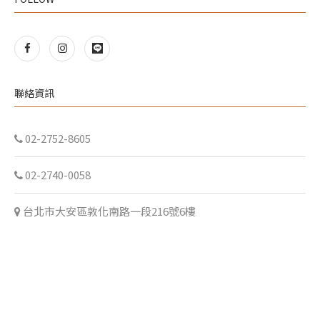
聯絡資訊
02-2752-8605
02-2740-0058
台北市大安區敦化南路一段216號6樓