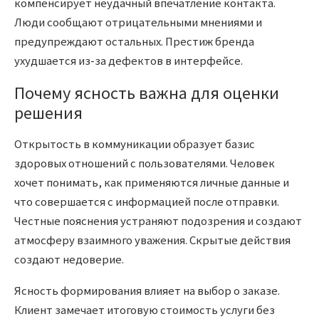
компенсирует неудачный впечатление контакта.
Люди сообщают отрицательными мнениями и
предупреждают остальных. Престиж бренда
ухудшается из-за дефектов в интерфейсе.
Почему ясность важна для оценки
решения
Открытость в коммуникации образует базис
здоровых отношений с пользователями. Человек
хочет понимать, как применяются личные данные и
что совершается с информацией после отправки.
Честные пояснения устраняют подозрения и создают
атмосферу взаимного уважения. Скрытые действия
создают недоверие.
Ясность формирования влияет на выбор о заказе.
Клиент замечает итоговую стоимость услуги без