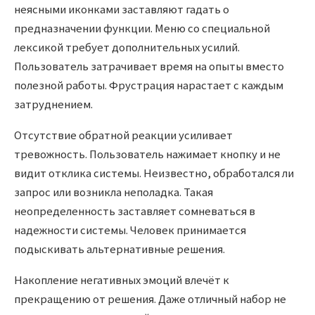
неясными иконками заставляют гадать о
предназначении функции. Меню со специальной
лексикой требует дополнительных усилий.
Пользователь затрачивает время на опыты вместо
полезной работы. Фрустрация нарастает с каждым
затруднением.
Отсутствие обратной реакции усиливает
тревожность. Пользователь нажимает кнопку и не
видит отклика системы. Неизвестно, обработался ли
запрос или возникла неполадка. Такая
неопределенность заставляет сомневаться в
надежности системы. Человек принимается
подыскивать альтернативные решения.
Накопление негативных эмоций влечёт к
прекращению от решения. Даже отличный набор не