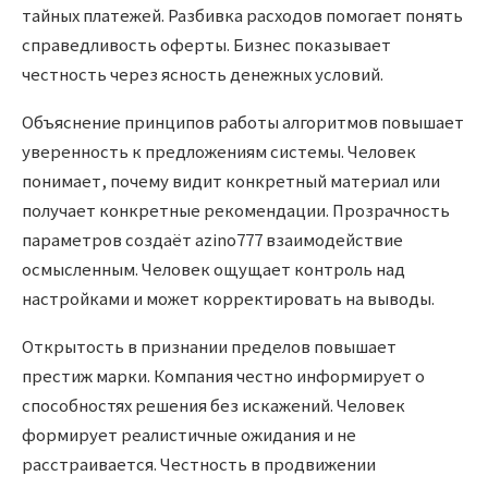
тайных платежей. Разбивка расходов помогает понять
справедливость оферты. Бизнес показывает
честность через ясность денежных условий.
Объяснение принципов работы алгоритмов повышает
уверенность к предложениям системы. Человек
понимает, почему видит конкретный материал или
получает конкретные рекомендации. Прозрачность
параметров создаёт azino777 взаимодействие
осмысленным. Человек ощущает контроль над
настройками и может корректировать на выводы.
Открытость в признании пределов повышает
престиж марки. Компания честно информирует о
способностях решения без искажений. Человек
формирует реалистичные ожидания и не
расстраивается. Честность в продвижении