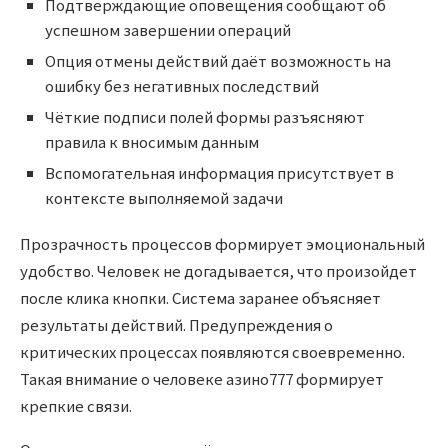
Подтверждающие оповещения сообщают об
успешном завершении операций
Опция отмены действий даёт возможность на
ошибку без негативных последствий
Чёткие подписи полей формы разъясняют
правила к вносимым данным
Вспомогательная информация присутствует в
контексте выполняемой задачи
Прозрачность процессов формирует эмоциональный
удобство. Человек не догадывается, что произойдет
после клика кнопки. Система заранее объясняет
результаты действий. Предупреждения о
критических процессах появляются своевременно.
Такая внимание о человеке азино777 формирует
крепкие связи.