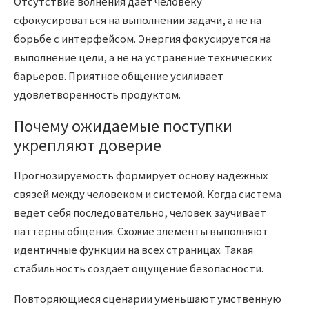
Отсутствие волнения даёт человеку
сфокусироваться на выполнении задачи, а не на
борьбе с интерфейсом. Энергия фокусируется на
выполнение цели, а не на устранение технических
барьеров. Приятное общение усиливает
удовлетворенность продуктом.
Почему ожидаемые поступки
укрепляют доверие
Прогнозируемость формирует основу надежных
связей между человеком и системой. Когда система
ведет себя последовательно, человек заучивает
паттерны общения. Схожие элементы выполняют
идентичные функции на всех страницах. Такая
стабильность создает ощущение безопасности.
Повторяющиеся сценарии уменьшают умственную