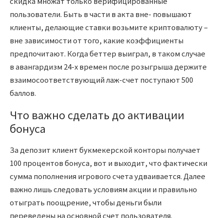
скидка множат только верифицированные
пользователи. Быть в части в акта вне- повышают
клиенты, делающие ставки возьмите криптовалюту –
вне зависимости от того, какие коэффициенты
предпочитают. Когда беттер выиграл, в таком случае
в авангардизм 24-х времен после розыгрыша держите
взаимосоответствующий лаж-счет поступают 500
баллов.
Что важно сделать до активации
бонуса
За депозит клиент букмекерской конторы получает
100 процентов бонуса, вот и выходит, что фактически
сумма пополнения игрового счета удваивается. Далее
важно лишь следовать условиям акции и правильно
отыграть поощрение, чтобы деньги были
переведены на основной счет пользователя.