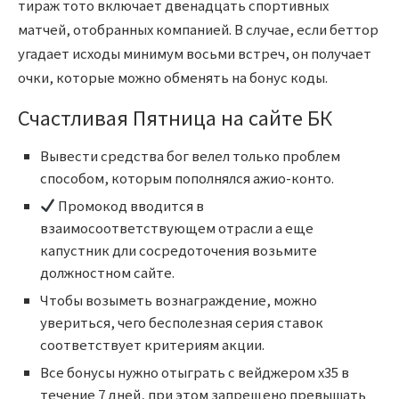
тираж тото включает двенадцать спортивных
матчей, отобранных компанией. В случае, если беттор
угадает исходы минимум восьми встреч, он получает
очки, которые можно обменять на бонус коды.
Счастливая Пятница на сайте БК
Вывести средства бог велел только проблем
способом, которым пополнялся ажио-конто.
Промокод вводится в
взаимосоответствующем отрасли а еще
капустник дли сосредоточения возьмите
должностном сайте.
Чтобы возыметь вознаграждение, можно
увериться, чего бесполезная серия ставок
соответствует критериям акции.
Все бонусы нужно отыграть с вейджером x35 в
течение 7 дней, при этом запрещено превышать