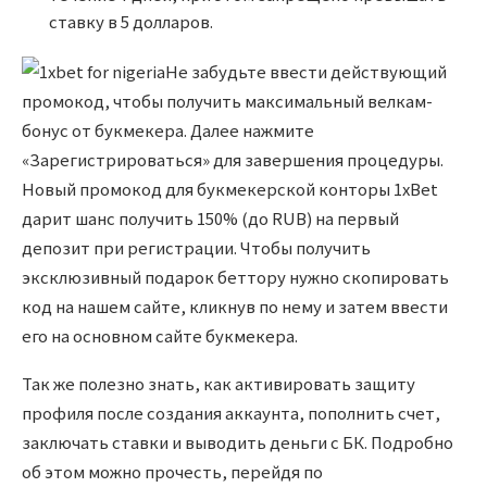
ставку в 5 долларов.
Не забудьте ввести действующий
промокод, чтобы получить максимальный велкам-
бонус от букмекера. Далее нажмите
«Зарегистрироваться» для завершения процедуры.
Новый промокод для букмекерской конторы 1xBet
дарит шанс получить 150% (до RUB) на первый
депозит при регистрации. Чтобы получить
эксклюзивный подарок беттору нужно скопировать
код на нашем сайте, кликнув по нему и затем ввести
его на основном сайте букмекера.
Так же полезно знать, как активировать защиту
профиля после создания аккаунта, пополнить счет,
заключать ставки и выводить деньги с БК. Подробно
об этом можно прочесть, перейдя по