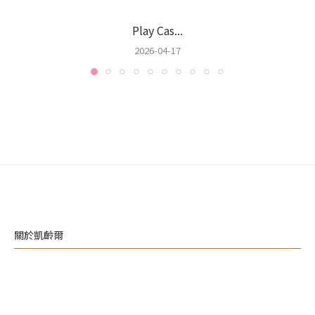
Play Cas...
2026-04-17
關於凱齡爾