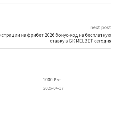
next post
страции на фрибет 2026 бонус-код на бесплатную
ставку в БК MELBET сегодня
1000 Pre...
2026-04-17