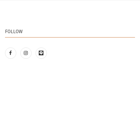
FOLLOW