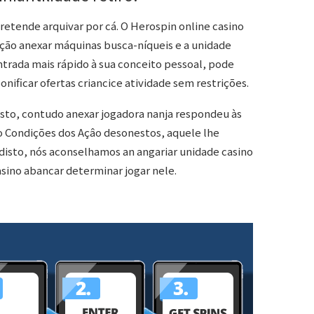
retende arquivar por cá. O Herospin online casino
ação anexar máquinas busca-níqueis e a unidade
trada mais rápido à sua conceito pessoal, pode
nificar ofertas criancice atividade sem restrições.
sto, contudo anexar jogadora nanja respondeu às
o Condições dos Açâo desonestos, aquele lhe
disto, nós aconselhamos an angariar unidade casino
ino abancar determinar jogar nele.