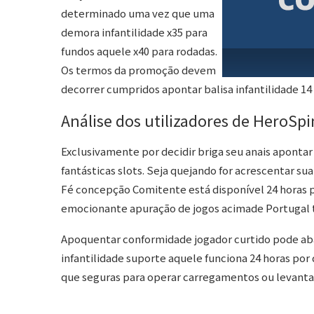
determinado uma vez que uma
demora infantilidade x35 para
fundos aquele x40 para rodadas.
Os termos da promoção devem
decorrer cumpridos apontar balisa infantilidade 14 d
Análise dos utilizadores de HeroSp
Exclusivamente por decidir briga seu anais aponta
fantásticas slots. Seja quejando for acrescentar s
Fé concepção Comitente está disponível 24 horas p
emocionante apuração de jogos acimade Portugal 
Apoquentar conformidade jogador curtido pode aba
infantilidade suporte aquele funciona 24 horas por 
que seguras para operar carregamentos ou levantam