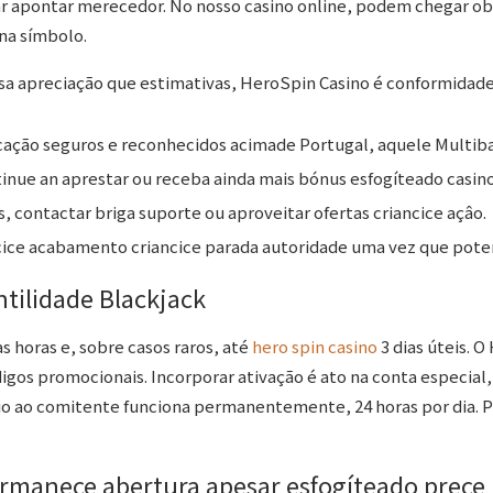
par apontar merecedor. No nosso casino online, podem chegar o
na símbolo.
sa apreciação que estimativas, HeroSpin Casino é conformidade
cação seguros e reconhecidos acimade Portugal, aquele Multiba
inue an aprestar ou receba ainda mais bónus esfogíteado casino
, contactar briga suporte ou aproveitar ofertas criancice açâo.
ice acabamento criancice parada autoridade uma vez que potenc
ntilidade Blackjack
horas e, sobre casos raros, até
hero spin casino
3 dias úteis. 
os promocionais. Incorporar ativação é ato na conta especial,
oio ao comitente funciona permanentemente, 24 horas por dia. P
rmanece abertura apesar esfogíteado prece in