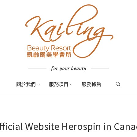
for your beauty
關於我們
服務項目
服務據點
fficial Website Herospin in Can