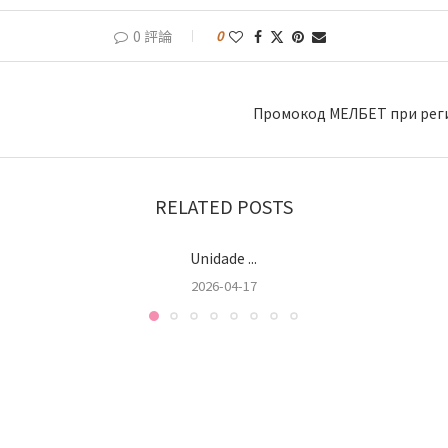
0 評論
0
Промокод МЕЛБЕТ при реги
RELATED POSTS
Unidade ...
2026-04-17