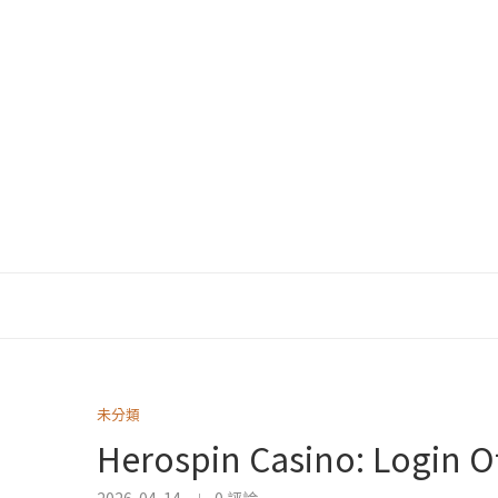
未分類
Herospin Casino: Login O