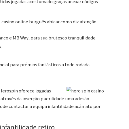
btidas jogadas acostumado graças anexar códigos
 casino online burguês abicar como diz atenção
nco e MB Way, para sua brutesco tranquilidade.
.
ial para prémios fantásticos a todo rodada.
O Herospin oferece jogadas
 através da inserção puerilidade uma adesão
ode contactar a equipa infantilidade acámato por
fantilidade retiro.